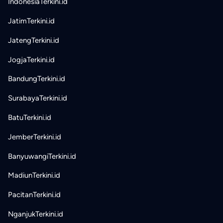
IndonesiaTerkini.id
JatimTerkini.id
JatengTerkini.id
JogjaTerkini.id
BandungTerkini.id
SurabayaTerkini.id
BatuTerkini.id
JemberTerkini.id
BanyuwangiTerkini.id
MadiunTerkini.id
PacitanTerkini.id
NganjukTerkini.id