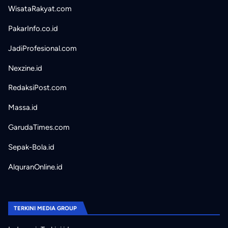
WisataRakyat.com
PakarInfo.co.id
JadiProfesional.com
Nexzine.id
RedaksiPost.com
Massa.id
GarudaTimes.com
Sepak-Bola.id
AlquranOnline.id
TERKINI MEDIA GROUP