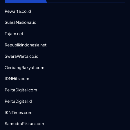
Pewarta.co.id
SuaraNasional.id
Tajam.net
RepublikIndonesia.net
SwaraWarta.co.id
GerbangRakyat.com
IDNHits.com
PelitaDigital.com
PelitaDigital.id
IKNTimes.com
SamudraPikiran.com