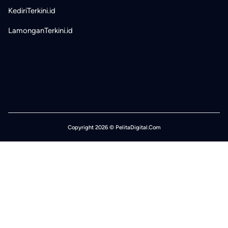
KediriTerkini.id
LamonganTerkini.id
Copyright 2026 © PelitaDigital.Com