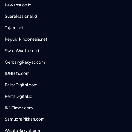
Pewarta.co.id
SuaraNasional.id
Tajam.net
RepublikIndonesia.net
SwaraWarta.co.id
GerbangRakyat.com
IDNHits.com
PelitaDigital.com
PelitaDigital.id
IKNTimes.com
SamudraPikiran.com
WisataRakyat.com