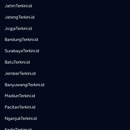
JatimTerkini.id
JatengTerkini.id
JogjaTerkini.id
BandungTerkini.id
SurabayaTerkini.id
BatuTerkini.id
JemberTerkini.id
BanyuwangiTerkini.id
MadiunTerkini.id
PacitanTerkini.id
NganjukTerkini.id
KediriTerkini.id