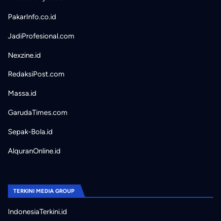
PakarInfo.co.id
JadiProfesional.com
Nexzine.id
RedaksiPost.com
Massa.id
GarudaTimes.com
Sepak-Bola.id
AlquranOnline.id
TERKINI MEDIA GROUP
IndonesiaTerkini.id