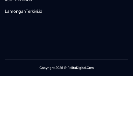
LamonganTerkini.id
Copyright 2026 © PelitaDigital.Com