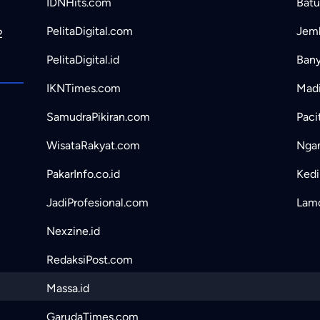
IDNHits.com
Batu
PelitaDigital.com
Jemb
2
PelitaDigital.id
Bany
IKNTimes.com
Madi
SamudraPikiran.com
Paci
WisataRakyat.com
Ngan
PakarInfo.co.id
Kedir
JadiProfesional.com
Lamo
Nexzine.id
RedaksiPost.com
Massa.id
GarudaTimes.com