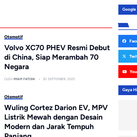
Google
Otomotif
Fac
Volvo XC70 PHEV Resmi Debut
di China, Siap Merambah 70
Twi
Negara
You
OLEH
IMAM FATONI
30 SEPTEMBER, 2025
Gaya H
Otomotif
Wuling Cortez Darion EV, MPV
Listrik Mewah dengan Desain
Modern dan Jarak Tempuh
Panjang