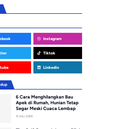
ebook
Instagram
tter
Tiktok
tube
Linkedin
idup
6 Cara Menghilangkan Bau
Apek di Rumah, Hunian Tetap
Segar Meski Cuaca Lembap
31 JULI, 2026