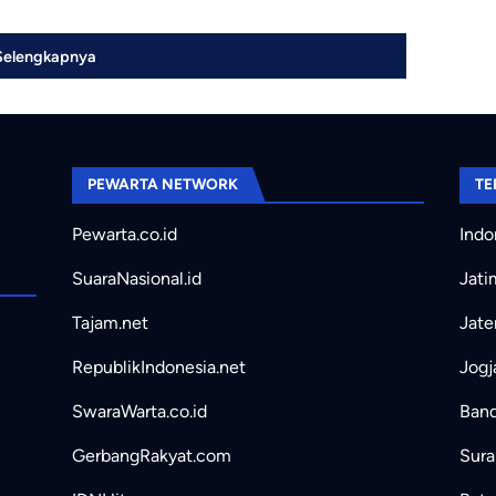
Selengkapnya
PEWARTA NETWORK
TE
Pewarta.co.id
Indo
SuaraNasional.id
Jati
Tajam.net
Jate
RepublikIndonesia.net
Jogj
SwaraWarta.co.id
Band
GerbangRakyat.com
Sura