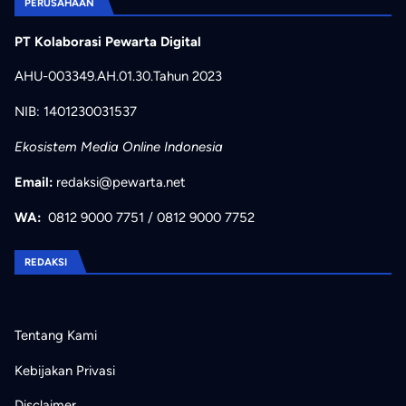
PERUSAHAAN
PT Kolaborasi Pewarta Digital
AHU-003349.AH.01.30.Tahun 2023
NIB: 1401230031537
Ekosistem Media Online Indonesia
Email:
redaksi@pewarta.net
WA:
0812 9000 7751
/
0812 9000 7752
REDAKSI
Tentang Kami
Kebijakan Privasi
Disclaimer