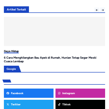
Artikel Terkait
Gaya Hidup
Ga
6 Cara Menghilangkan Bau Apek di Rumah, Hunian Tetap Segar Meski
Re
Cuaca Lembap
Te
Google
Facebook
Instagram
Twitter
Tiktok