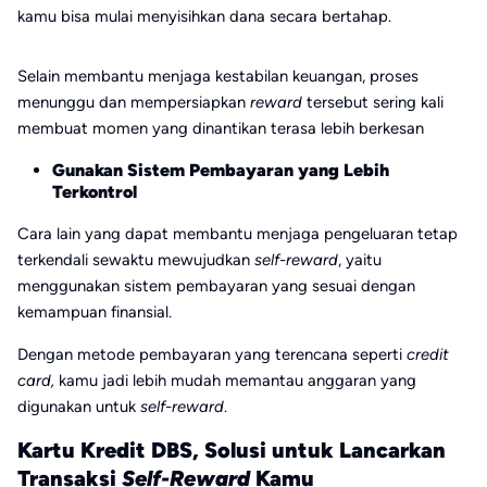
kamu bisa mulai menyisihkan dana secara bertahap.
Selain membantu menjaga kestabilan keuangan, proses
menunggu dan mempersiapkan
reward
tersebut sering kali
membuat momen yang dinantikan terasa lebih berkesan
Gunakan Sistem Pembayaran yang Lebih
Terkontrol
Cara lain yang dapat membantu menjaga pengeluaran tetap
terkendali sewaktu mewujudkan
self-reward
, yaitu
menggunakan sistem pembayaran yang sesuai dengan
kemampuan finansial.
Dengan metode pembayaran yang terencana seperti
credit
card,
kamu jadi lebih mudah memantau anggaran yang
digunakan untuk
self-reward
.
Kartu Kredit DBS, Solusi untuk Lancarkan
Transaksi
Self-Reward
Kamu