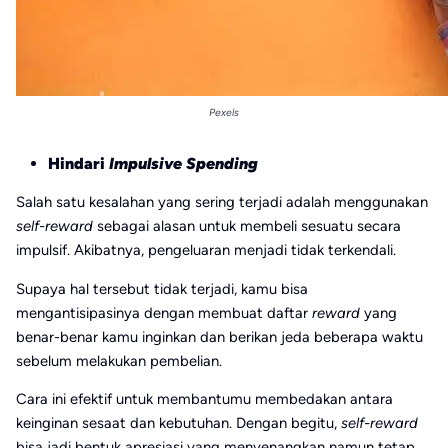
Pexels
Hindari
Impulsive Spending
Salah satu kesalahan yang sering terjadi adalah menggunakan
self-reward
sebagai alasan untuk membeli sesuatu secara
impulsif. Akibatnya, pengeluaran menjadi tidak terkendali.
Supaya hal tersebut tidak terjadi, kamu bisa
mengantisipasinya dengan membuat daftar
reward
yang
benar-benar kamu inginkan dan berikan jeda beberapa waktu
sebelum melakukan pembelian.
Cara ini efektif untuk membantumu membedakan antara
keinginan sesaat dan kebutuhan. Dengan begitu,
self-reward
bisa jadi bentuk apresiasi yang menyenangkan namun tetap