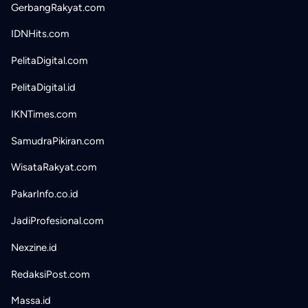
GerbangRakyat.com
IDNHits.com
PelitaDigital.com
PelitaDigital.id
IKNTimes.com
SamudraPikiran.com
WisataRakyat.com
PakarInfo.co.id
JadiProfesional.com
Nexzine.id
RedaksiPost.com
Massa.id