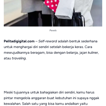
Pexels
Pelitadigigital.com
– Self-reward
adalah bentuk sederhana
untuk menghargai diri sendiri setelah bekerja keras. Cara
mewujudkannya beragam, bisa dengan belanja, jajan kuliner,
atau
traveling
.
Meski tujuannya untuk bahagiakan diri sendiri, kamu harus
pintar mengelola anggaran buat kebutuhan ini supaya nggak
kewalahan. Salah satu yang bisa kamu andalkan yaitu