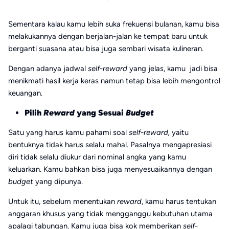
Sementara kalau kamu lebih suka frekuensi bulanan, kamu bisa
melakukannya dengan berjalan-jalan ke tempat baru untuk
berganti suasana atau bisa juga sembari wisata kulineran.
Dengan adanya jadwal
self-reward
yang jelas, kamu jadi bisa
menikmati hasil kerja keras namun tetap bisa lebih mengontrol
keuangan.
Pilih
Reward
yang Sesuai
Budget
Satu yang harus kamu pahami soal
self-reward,
yaitu
bentuknya tidak harus selalu mahal. Pasalnya mengapresiasi
diri tidak selalu diukur dari nominal angka yang kamu
keluarkan. Kamu bahkan bisa juga menyesuaikannya dengan
budget
yang dipunya.
Untuk itu, sebelum menentukan
reward
, kamu harus tentukan
anggaran khusus yang tidak mengganggu kebutuhan utama
apalagi tabungan. Kamu juga bisa kok memberikan
self-