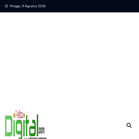
Skip
Minggu, 9 Agustus 2026
to
content