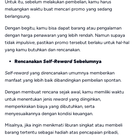
Untuk itu, sebelum melakukan pembelian, kamu harus
meluangkan waktu buat mencari promo yang sedang
berlangsung.
Dengan begitu, kamu bisa dapat barang atau pengalaman
dengan harga penawaran yang lebih rendah. Namun supaya
tidak
impulsive
, pastikan promo tersebut berlaku untuk hal-hal
yang kamu butuhkan dan rencanakan.
Rencanakan
Self-Reward
Sebelumnya
Self-reward
yang direncanakan umumnya memberikan
manfaat yang lebih baik dibandingkan pembelian spontan.
Dengan membuat rencana sejak awal, kamu memiliki waktu
untuk menentukan jenis
reward
yang diinginkan,
memperkirakan biaya yang dibutuhkan, serta
menyesuaikannya dengan kondisi keuangan.
Misalnya, jika ingin menikmati liburan singkat atau membeli
barang tertentu sebagai hadiah atas pencapaian pribadi,