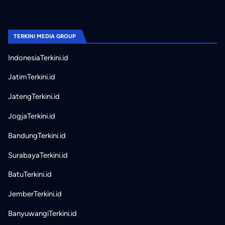
TERKINI MEDIA GROUP
IndonesiaTerkini.id
JatimTerkini.id
JatengTerkini.id
JogjaTerkini.id
BandungTerkini.id
SurabayaTerkini.id
BatuTerkini.id
JemberTerkini.id
BanyuwangiTerkini.id