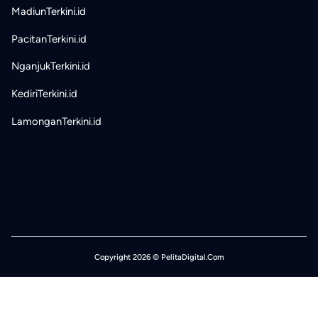
MadiunTerkini.id
PacitanTerkini.id
NganjukTerkini.id
KediriTerkini.id
LamonganTerkini.id
Copyright 2026 © PelitaDigital.Com