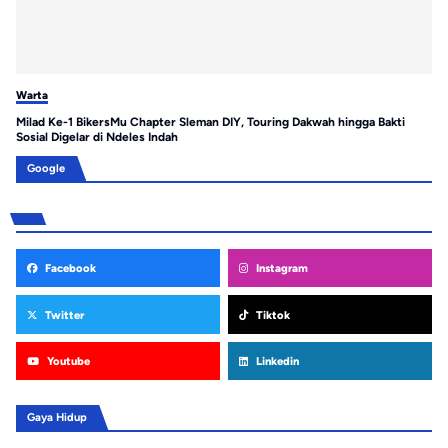
Warta
Wa
Milad Ke-1 BikersMu Chapter Sleman DIY, Touring Dakwah hingga Bakti
Ga
Sosial Digelar di Ndeles Indah
Ta
Google
Facebook
Instagram
Twitter
Tiktok
Youtube
Linkedin
Gaya Hidup