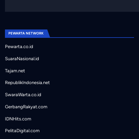
PEWARTA NETWORK
Pewarta.co.id
SuaraNasional.id
Tajam.net
RepublikIndonesia.net
SwaraWarta.co.id
GerbangRakyat.com
IDNHits.com
PelitaDigital.com