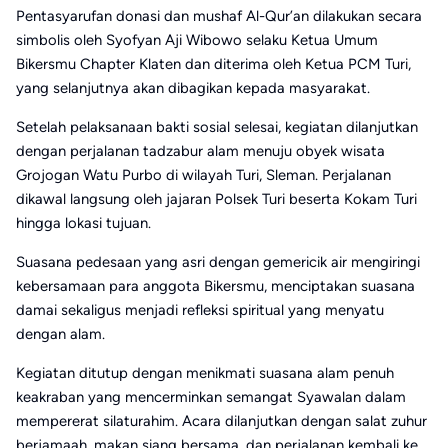
Pentasyarufan donasi dan mushaf Al-Qur’an dilakukan secara
simbolis oleh Syofyan Aji Wibowo selaku Ketua Umum
Bikersmu Chapter Klaten dan diterima oleh Ketua PCM Turi,
yang selanjutnya akan dibagikan kepada masyarakat.
Setelah pelaksanaan bakti sosial selesai, kegiatan dilanjutkan
dengan perjalanan tadzabur alam menuju obyek wisata
Grojogan Watu Purbo di wilayah Turi, Sleman. Perjalanan
dikawal langsung oleh jajaran Polsek Turi beserta Kokam Turi
hingga lokasi tujuan.
Suasana pedesaan yang asri dengan gemericik air mengiringi
kebersamaan para anggota Bikersmu, menciptakan suasana
damai sekaligus menjadi refleksi spiritual yang menyatu
dengan alam.
Kegiatan ditutup dengan menikmati suasana alam penuh
keakraban yang mencerminkan semangat Syawalan dalam
mempererat silaturahim. Acara dilanjutkan dengan salat zuhur
berjamaah, makan siang bersama, dan perjalanan kembali ke