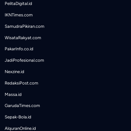
PelitaDigital.id
IKNTimes.com
SamudraPikiran.com
WisataRakyat.com
PakarInfo.co.id
JadiProfesional.com
Nexzine.id
RedaksiPost.com
Massa.id
GarudaTimes.com
Sepak-Bola.id
AlquranOnline.id