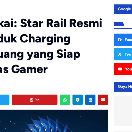
Google
i: Star Rail Resmi
oduk Charging
Fac
uang yang Siap
Twi
as Gamer
You
Gaya H
Pin