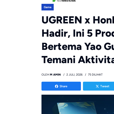
Game
UGREEN x Honka
Hadir, Ini 5 Pr
Bertema Yao G
Temani Aktivit
OLEH
M AMIN
2 JULI, 2026
75 DILIHAT
Share
Tweet