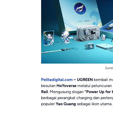
Sumb
Pelitadigital.com
– UGREEN
kembali me
besutan
HoYoverse
melalui peluncuran 
Rail
. Mengusung slogan
“Power Up for t
berbagai perangkat charging dan perle
populer
Yao Guang
sebagai ikon utama.