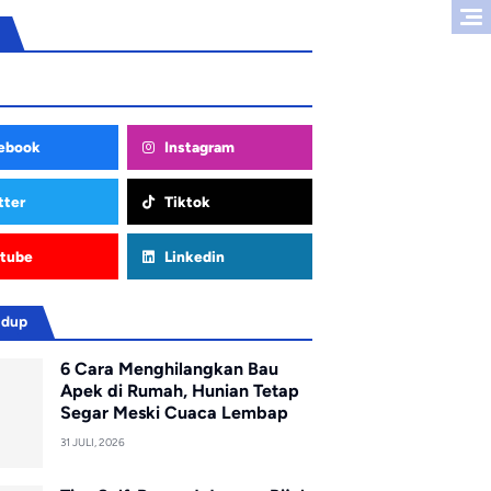
ebook
Instagram
tter
Tiktok
tube
Linkedin
idup
6 Cara Menghilangkan Bau
Apek di Rumah, Hunian Tetap
Segar Meski Cuaca Lembap
31 JULI, 2026