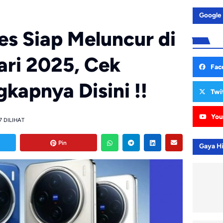
Google
es Siap Meluncur di
ari 2025, Cek
Fac
gkapnya Disini !!
Twi
You
7 DILIHAT
Pin
Gaya H