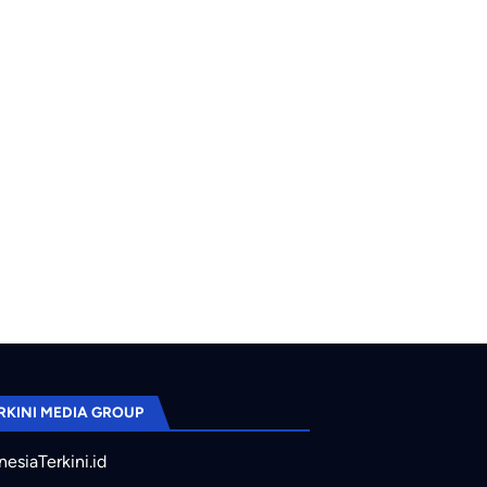
s Power Bank 12.000 mAh dengan Fitur Pelacak Lokasi, Solusi Prakti
ng
RKINI MEDIA GROUP
nesiaTerkini.id