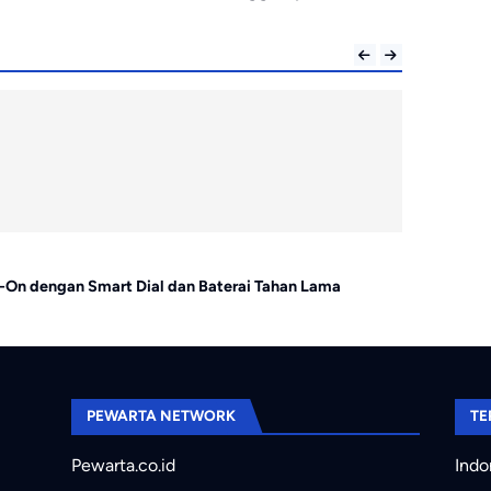
Gadget
p-On dengan Smart Dial dan Baterai Tahan Lama
Huawei Rili
Mudah Hila
PEWARTA NETWORK
TE
Pewarta.co.id
Indo