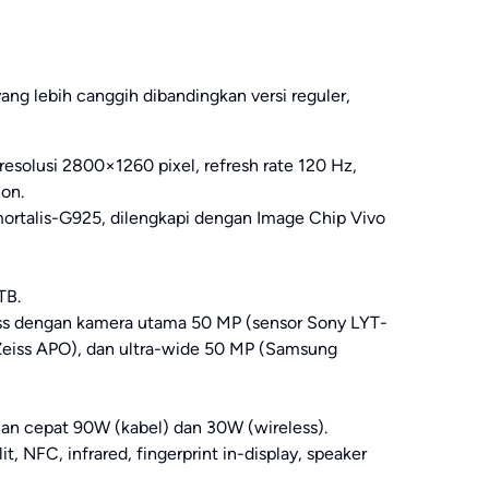
ng lebih canggih dibandingkan versi reguler,
esolusi 2800×1260 pixel, refresh rate 120 Hz,
on.
rtalis-G925, dilengkapi dengan Image Chip Vivo
TB.
ss dengan kamera utama 50 MP (sensor Sony LYT-
Zeiss APO), dan ultra-wide 50 MP (Samsung
n cepat 90W (kabel) dan 30W (wireless).
it, NFC, infrared, fingerprint in-display, speaker