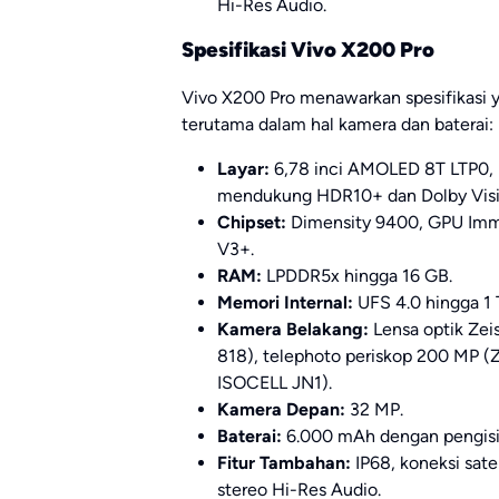
Hi-Res Audio.
Spesifikasi Vivo X200 Pro
Vivo X200 Pro menawarkan spesifikasi ya
terutama dalam hal kamera dan baterai:
Layar:
6,78 inci AMOLED 8T LTP0, r
mendukung HDR10+ dan Dolby Visi
Chipset:
Dimensity 9400, GPU Immo
V3+.
RAM:
LPDDR5x hingga 16 GB.
Memori Internal:
UFS 4.0 hingga 1 
Kamera Belakang:
Lensa optik Zei
818), telephoto periskop 200 MP (
ISOCELL JN1).
Kamera Depan:
32 MP.
Baterai:
6.000 mAh dengan pengisia
Fitur Tambahan:
IP68, koneksi satel
stereo Hi-Res Audio.