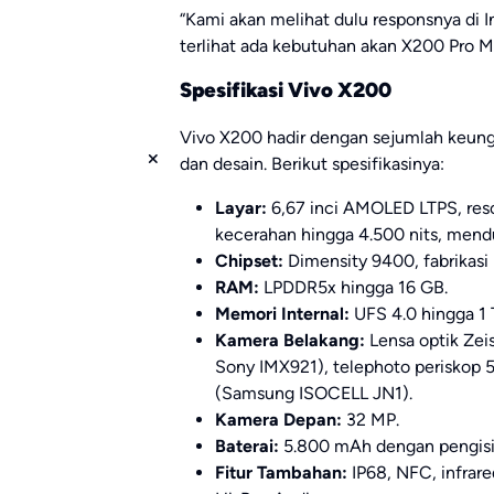
“Kami akan melihat dulu responsnya di 
terlihat ada kebutuhan akan X200 Pro Min
Spesifikasi Vivo X200
Vivo X200 hadir dengan sejumlah keung
dan desain. Berikut spesifikasinya:
Layar:
6,67 inci AMOLED LTPS, reso
kecerahan hingga 4.500 nits, men
Chipset:
Dimensity 9400, fabrikas
RAM:
LPDDR5x hingga 16 GB.
Memori Internal:
UFS 4.0 hingga 1 
Kamera Belakang:
Lensa optik Zei
Sony IMX921), telephoto periskop 
(Samsung ISOCELL JN1).
Kamera Depan:
32 MP.
Baterai:
5.800 mAh dengan pengisi
Fitur Tambahan:
IP68, NFC, infrare