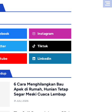
ebook
Instagram
tter
Tiktok
tube
Linkedin
idup
6 Cara Menghilangkan Bau
Apek di Rumah, Hunian Tetap
Segar Meski Cuaca Lembap
31 JULI, 2026