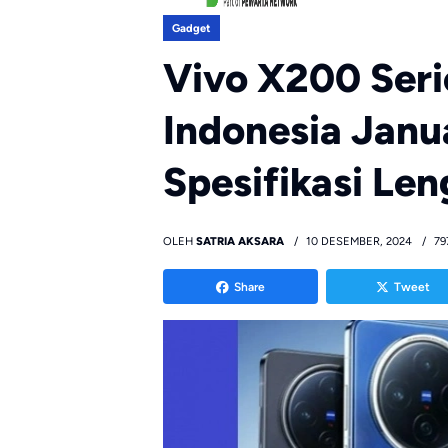
Gadget
Vivo X200 Seri
Indonesia Janu
Spesifikasi Len
OLEH
SATRIA AKSARA
10 DESEMBER, 2024
79
Share
Tweet