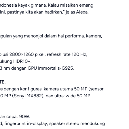
Indonesia kayak gimana. Kalau misalkan emang
i, pastinya kita akan hadirkan,” jelas Alexa.
gulan yang menonjol dalam hal performa, kamera,
lusi 2800×1260 pixel, refresh rate 120 Hz,
dukung HDR10+.
i 3 nm dengan GPU Immortalis-G925.
TB.
ss dengan konfigurasi kamera utama 50 MP (sensor
50 MP (Sony IMX882), dan ultra-wide 50 MP
an cepat 90W.
d, fingerprint in-display, speaker stereo mendukung