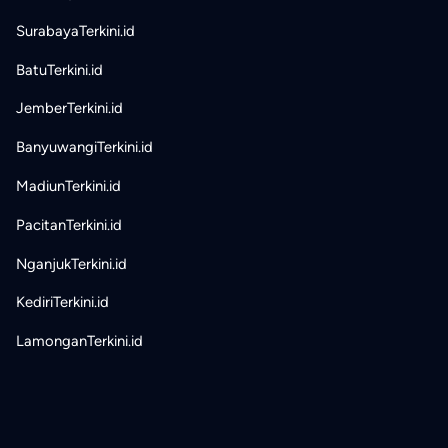
SurabayaTerkini.id
BatuTerkini.id
JemberTerkini.id
BanyuwangiTerkini.id
MadiunTerkini.id
PacitanTerkini.id
NganjukTerkini.id
KediriTerkini.id
LamonganTerkini.id