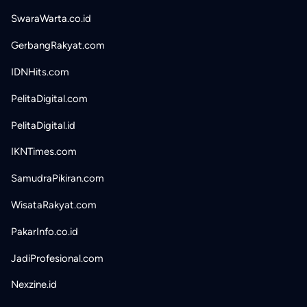
SwaraWarta.co.id
GerbangRakyat.com
IDNHits.com
PelitaDigital.com
PelitaDigital.id
IKNTimes.com
SamudraPikiran.com
WisataRakyat.com
PakarInfo.co.id
JadiProfesional.com
Nexzine.id