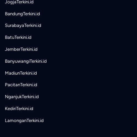
JogjaTerkini.id
BandungTerkini.id
SurabayaTerkini.id
BatuTerkini.id
JemberTerkini.id
BanyuwangiTerkini.id
MadiunTerkini.id
PacitanTerkini.id
NganjukTerkini.id
KediriTerkini.id
LamonganTerkini.id