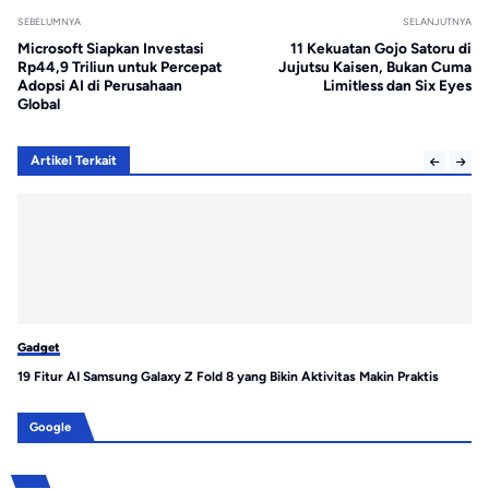
SEBELUMNYA
SELANJUTNYA
Microsoft Siapkan Investasi
11 Kekuatan Gojo Satoru di
Rp44,9 Triliun untuk Percepat
Jujutsu Kaisen, Bukan Cuma
Adopsi AI di Perusahaan
Limitless dan Six Eyes
Global
Artikel Terkait
Gadget
Ga
19 Fitur AI Samsung Galaxy Z Fold 8 yang Bikin Aktivitas Makin Praktis
Sh
Pe
Google