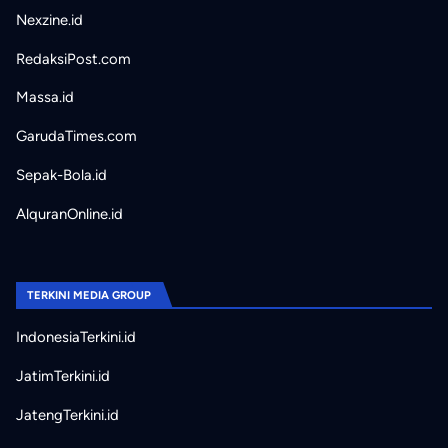
Nexzine.id
RedaksiPost.com
Massa.id
GarudaTimes.com
Sepak-Bola.id
AlquranOnline.id
TERKINI MEDIA GROUP
IndonesiaTerkini.id
JatimTerkini.id
JatengTerkini.id