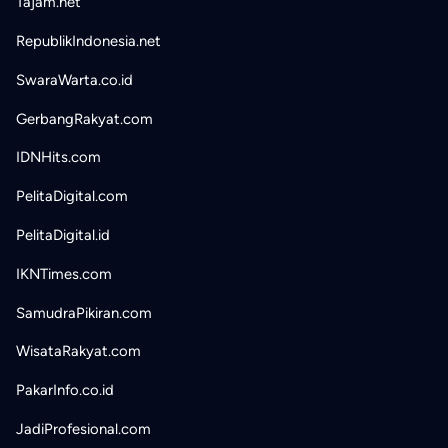
Tajam.net
RepublikIndonesia.net
SwaraWarta.co.id
GerbangRakyat.com
IDNHits.com
PelitaDigital.com
PelitaDigital.id
IKNTimes.com
SamudraPikiran.com
WisataRakyat.com
PakarInfo.co.id
JadiProfesional.com