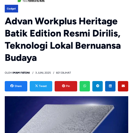
Gadget
Advan Workplus Heritage
Batik Edition Resmi Dirilis,
Teknologi Lokal Bernuansa
Budaya
OLEH
IMAM FATONI
3 JUNI, 2025
601 DILIHAT
Share
Tweet
Pin