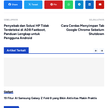
Share
Tweet
Pin
SEBELUMNYA
SELANJUTNYA
Penyebab dan Solusi HP Tidak
Cara Cerdas Menyimpan Tab
Terdeteksi di ADB Fastboot,
Google Chrome Sebelum
Panduan Lengkap untuk
Shutdown
Pengguna Android
Artikel Terkait
Gadget
Ga
19 Fitur AI Samsung Galaxy Z Fold 8 yang Bikin Aktivitas Makin Praktis
Sh
Pe