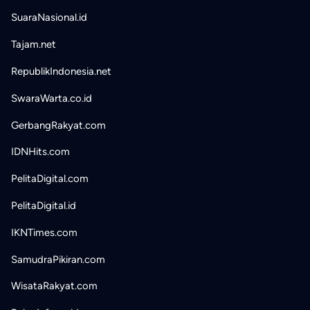
SuaraNasional.id
Tajam.net
RepublikIndonesia.net
SwaraWarta.co.id
GerbangRakyat.com
IDNHits.com
PelitaDigital.com
PelitaDigital.id
IKNTimes.com
SamudraPikiran.com
WisataRakyat.com