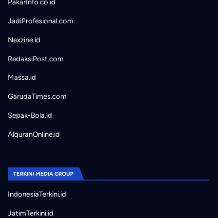
PakarInfo.co.id
JadiProfesional.com
Nexzine.id
RedaksiPost.com
Massa.id
GarudaTimes.com
Sepak-Bola.id
AlquranOnline.id
TERKINI MEDIA GROUP
IndonesiaTerkini.id
JatimTerkini.id