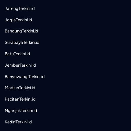
JatengTerkini.id
JogjaTerkini.id
BandungTerkini.id
SurabayaTerkini.id
BatuTerkini.id
JemberTerkini.id
BanyuwangiTerkini.id
MadiunTerkini.id
PacitanTerkini.id
NganjukTerkini.id
KediriTerkini.id