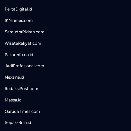
PelitaDigital.id
IKNTimes.com
SamudraPikiran.com
WisataRakyat.com
PakarInfo.co.id
JadiProfesional.com
Nexzine.id
RedaksiPost.com
Massa.id
GarudaTimes.com
Sepak-Bola.id