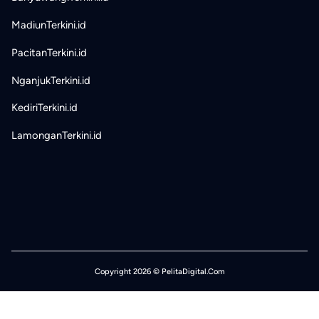
MadiunTerkini.id
PacitanTerkini.id
NganjukTerkini.id
KediriTerkini.id
LamonganTerkini.id
Copyright 2026 © PelitaDigital.Com