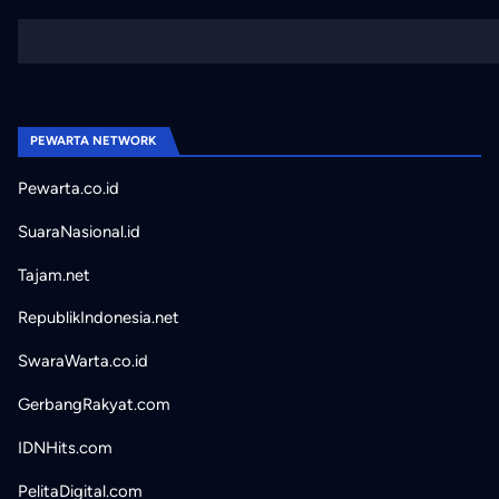
PEWARTA NETWORK
Pewarta.co.id
SuaraNasional.id
Tajam.net
RepublikIndonesia.net
SwaraWarta.co.id
GerbangRakyat.com
IDNHits.com
PelitaDigital.com