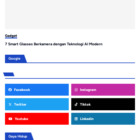
Gadget
Ga
7 Smart Glasses Berkamera dengan Teknologi AI Modern
Hu
Su
Google
Facebook
Instagram
Twitter
Tiktok
Youtube
Linkedin
Gaya Hidup