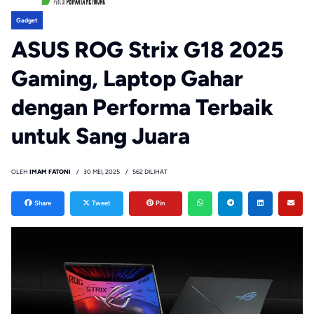
Gadget
ASUS ROG Strix G18 2025
Gaming, Laptop Gahar
dengan Performa Terbaik
untuk Sang Juara
OLEH
IMAM FATONI
30 MEI, 2025
562 DILIHAT
Share
Tweet
Pin