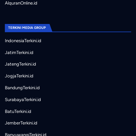
AlquranOnline.id
TERKINI MEDIA GROUP
IndonesiaTerkini.id
JatimTerkini.id
JatengTerkini.id
JogjaTerkini.id
BandungTerkini.id
SurabayaTerkini.id
BatuTerkini.id
JemberTerkini.id
BanyuwangiTerkini.id