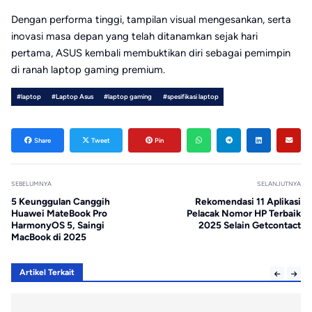
Dengan performa tinggi, tampilan visual mengesankan, serta
inovasi masa depan yang telah ditanamkan sejak hari
pertama, ASUS kembali membuktikan diri sebagai pemimpin
di ranah laptop gaming premium.
#laptop
#Laptop Asus
#laptop gaming
#spesifikasi laptop
Share
Tweet
Pin
SEBELUMNYA
SELANJUTNYA
5 Keunggulan Canggih
Rekomendasi 11 Aplikasi
Huawei MateBook Pro
Pelacak Nomor HP Terbaik
HarmonyOS 5, Saingi
2025 Selain Getcontact
MacBook di 2025
Artikel Terkait