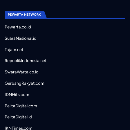
PEWARTA NETWORK
Pewarta.co.id
SuaraNasional.id
Tajam.net
RepublikIndonesia.net
SwaraWarta.co.id
GerbangRakyat.com
IDNHits.com
PelitaDigital.com
PelitaDigital.id
IKNTimes.com