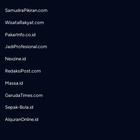
SamudraPikiran.com
WisataRakyat.com
PakarInfo.co.id
JadiProfesional.com
Nexzine.id
RedaksiPost.com
Massa.id
GarudaTimes.com
Sepak-Bola.id
AlquranOnline.id