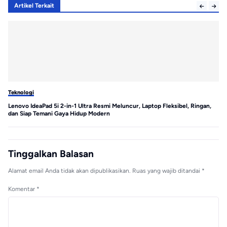
Artikel Terkait
Teknologi
Te
Lenovo IdeaPad 5i 2-in-1 Ultra Resmi Meluncur, Laptop Fleksibel, Ringan,
MS
dan Siap Temani Gaya Hidup Modern
Tinggalkan Balasan
Alamat email Anda tidak akan dipublikasikan.
Ruas yang wajib ditandai
*
Komentar
*