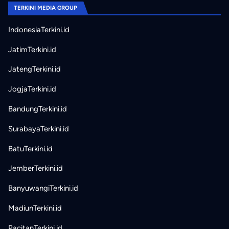
TERKINI MEDIA GROUP
IndonesiaTerkini.id
JatimTerkini.id
JatengTerkini.id
JogjaTerkini.id
BandungTerkini.id
SurabayaTerkini.id
BatuTerkini.id
JemberTerkini.id
BanyuwangiTerkini.id
MadiunTerkini.id
PacitanTerkini.id