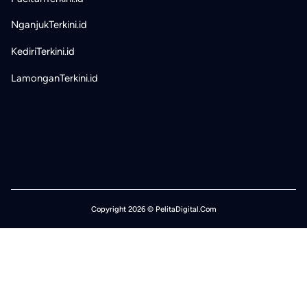
NganjukTerkini.id
KediriTerkini.id
LamonganTerkini.id
Copyright 2026 © PelitaDigital.Com