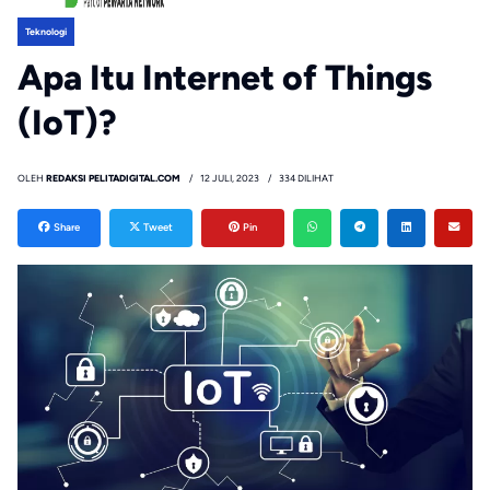
Teknologi
Apa Itu Internet of Things
(IoT)?
OLEH
REDAKSI PELITADIGITAL.COM
12 JULI, 2023
334 DILIHAT
Share
Tweet
Pin