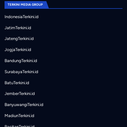
TERKINI MEDIA GROUP
IndonesiaTerkini.id
JatimTerkini.id
JatengTerkini.id
JogjaTerkini.id
BandungTerkini.id
SurabayaTerkini.id
BatuTerkini.id
JemberTerkini.id
BanyuwangiTerkini.id
MadiunTerkini.id
PacitanTerkini.id