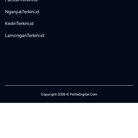
NganjukTerkini.id
KediriTerkini.id
LamonganTerkini.id
Copyright 2026 © PelitaDigital.Com