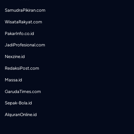
SamudraPikiran.com
WisataRakyat.com
PakarInfo.co.id
JadiProfesional.com
Nexzine.id
RedaksiPost.com
Massa.id
GarudaTimes.com
Sepak-Bola.id
AlquranOnline.id