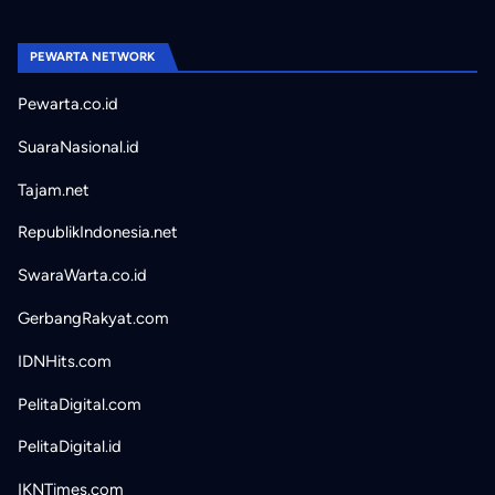
PEWARTA NETWORK
Pewarta.co.id
SuaraNasional.id
Tajam.net
RepublikIndonesia.net
SwaraWarta.co.id
GerbangRakyat.com
IDNHits.com
PelitaDigital.com
PelitaDigital.id
IKNTimes.com