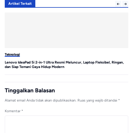
Artikel Terkait
Teknologi
Te
Lenovo IdeaPad 5i 2-in-1 Ultra Resmi Meluncur, Laptop Fleksibel, Ringan,
MS
dan Siap Temani Gaya Hidup Modern
Tinggalkan Balasan
Alamat email Anda tidak akan dipublikasikan.
Ruas yang wajib ditandai
*
Komentar
*