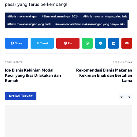
pasar yang terus berkembang!
#Bisnis makanan ringan
#Bisnis makanan ringan 2024
#Bisnis makanan ringan paling laris
#Bisnis makanan ringan yang enak
#rekomendasi Bisnis makanan ringan yang banyak laku
Share
Tweet
Pin
SEBELUMNYA
SELANJUTNYA
Ide Bisnis Kekinian Modal
Rekomendasi Bisnis Makanan
Kecil yang Bisa Dilakukan dari
Kekinian Enak dan Bertahan
Rumah
Lama
Artikel Terkait