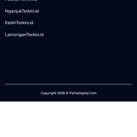
NganjukTerkini.id
KediriTerkini.id
LamonganTerkini.id
Copyright 2026 © PelitaDigital.Com