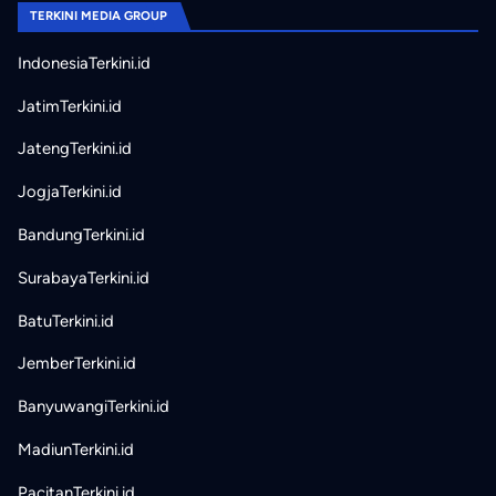
TERKINI MEDIA GROUP
IndonesiaTerkini.id
JatimTerkini.id
JatengTerkini.id
JogjaTerkini.id
BandungTerkini.id
SurabayaTerkini.id
BatuTerkini.id
JemberTerkini.id
BanyuwangiTerkini.id
MadiunTerkini.id
PacitanTerkini.id