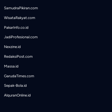
SamudraPikiran.com
WisataRakyat.com
PakarInfo.co.id
JadiProfesional.com
Nexzine.id
RedaksiPost.com
Massa.id
GarudaTimes.com
Sepak-Bola.id
AlquranOnline.id