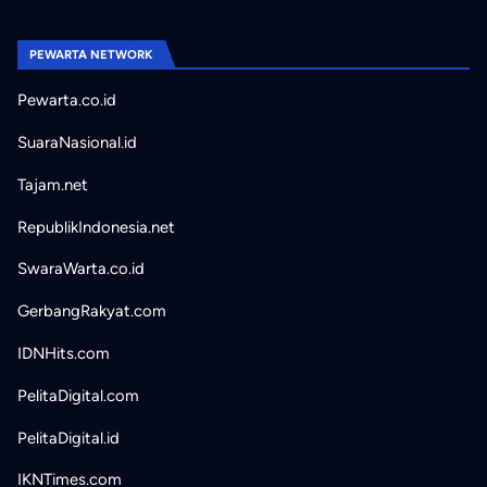
PEWARTA NETWORK
Pewarta.co.id
SuaraNasional.id
Tajam.net
RepublikIndonesia.net
SwaraWarta.co.id
GerbangRakyat.com
IDNHits.com
PelitaDigital.com
PelitaDigital.id
IKNTimes.com