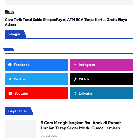
Bisnis
Bis
Cara Tarik Tunai Saldo ShopeePay di ATM BCA Tanpa Kartu, Gratis Biaya
Es
Admin
Me
Google
Facebook
Instagram
Twitter
Tiktok
Youtube
Linkedin
Gaya Hidup
6 Cara Menghilangkan Bau Apek di Rumah,
Hunian Tetap Segar Meski Cuaca Lembap
31 JULI, 2026