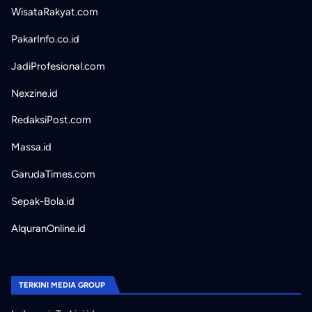
WisataRakyat.com
PakarInfo.co.id
JadiProfesional.com
Nexzine.id
RedaksiPost.com
Massa.id
GarudaTimes.com
Sepak-Bola.id
AlquranOnline.id
TERKINI MEDIA GROUP