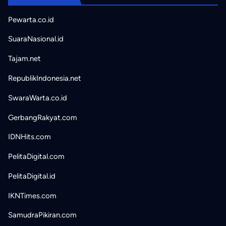
Pewarta.co.id
SuaraNasional.id
Tajam.net
RepublikIndonesia.net
SwaraWarta.co.id
GerbangRakyat.com
IDNHits.com
PelitaDigital.com
PelitaDigital.id
IKNTimes.com
SamudraPikiran.com