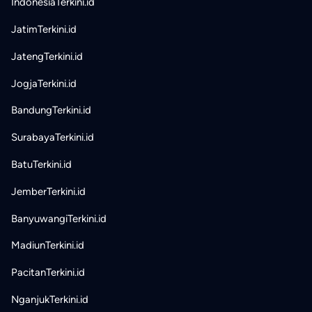
IndonesiaTerkini.id
JatimTerkini.id
JatengTerkini.id
JogjaTerkini.id
BandungTerkini.id
SurabayaTerkini.id
BatuTerkini.id
JemberTerkini.id
BanyuwangiTerkini.id
MadiunTerkini.id
PacitanTerkini.id
NganjukTerkini.id