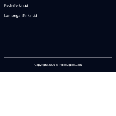
KediriTerkini.id
LamonganTerkini.id
Copyright 2026 © PelitaDigital.Com