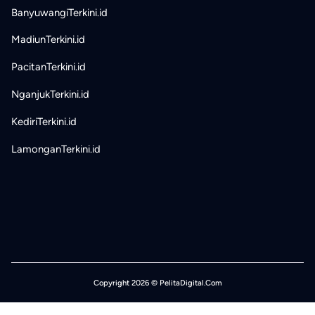
BanyuwangiTerkini.id
MadiunTerkini.id
PacitanTerkini.id
NganjukTerkini.id
KediriTerkini.id
LamonganTerkini.id
Copyright 2026 © PelitaDigital.Com