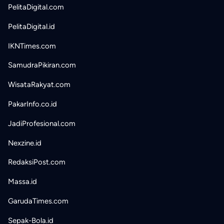
PelitaDigital.com
PelitaDigital.id
IKNTimes.com
SamudraPikiran.com
WisataRakyat.com
PakarInfo.co.id
JadiProfesional.com
Nexzine.id
RedaksiPost.com
Massa.id
GarudaTimes.com
Sepak-Bola.id