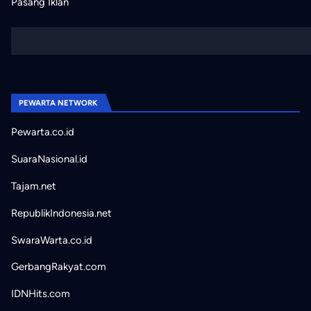
Pasang Iklan
PEWARTA NETWORK
Pewarta.co.id
SuaraNasional.id
Tajam.net
RepublikIndonesia.net
SwaraWarta.co.id
GerbangRakyat.com
IDNHits.com