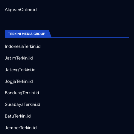
AlquranOnline.id
TERKINI MEDIA GROUP
IndonesiaTerkini.id
JatimTerkini.id
JatengTerkini.id
JogjaTerkini.id
BandungTerkini.id
SurabayaTerkini.id
BatuTerkini.id
JemberTerkini.id