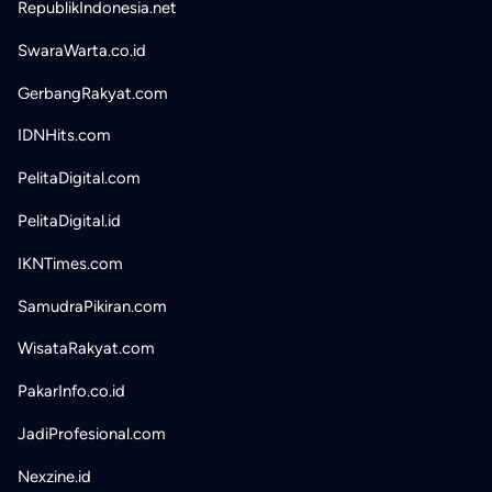
RepublikIndonesia.net
SwaraWarta.co.id
GerbangRakyat.com
IDNHits.com
PelitaDigital.com
PelitaDigital.id
IKNTimes.com
SamudraPikiran.com
WisataRakyat.com
PakarInfo.co.id
JadiProfesional.com
Nexzine.id