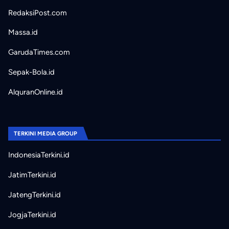
RedaksiPost.com
Massa.id
GarudaTimes.com
Sepak-Bola.id
AlquranOnline.id
TERKINI MEDIA GROUP
IndonesiaTerkini.id
JatimTerkini.id
JatengTerkini.id
JogjaTerkini.id