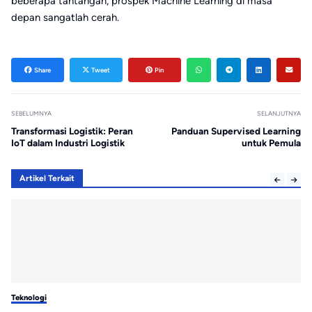
beberapa tantangan, prospek Machine Learning di masa
depan sangatlah cerah.
Share
Tweet
Pin
SEBELUMNYA
SELANJUTNYA
Transformasi Logistik: Peran
Panduan Supervised Learning
IoT dalam Industri Logistik
untuk Pemula
Artikel Terkait
Teknologi
Te