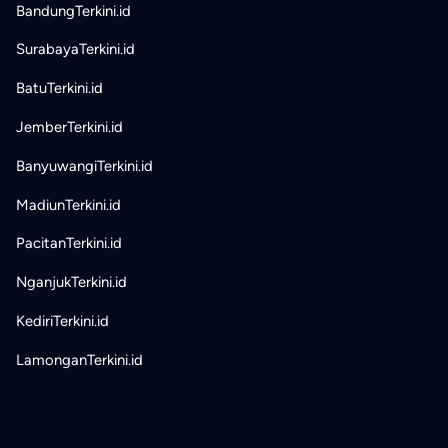
BandungTerkini.id
SurabayaTerkini.id
BatuTerkini.id
JemberTerkini.id
BanyuwangiTerkini.id
MadiunTerkini.id
PacitanTerkini.id
NganjukTerkini.id
KediriTerkini.id
LamonganTerkini.id