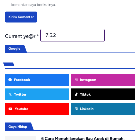
komentar saya berikutnya.
Current ye@r
*
Google
Facebook
Instagram
Twitter
Tiktok
Youtube
Linkedin
Gaya Hidup
6 Cara Menghilangkan Bau Apek di Rumah,