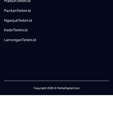
MadiunTerkini.id
PacitanTerkini.id
NganjukTerkini.id
KediriTerkini.id
LamonganTerkini.id
Copyright 2026 © PelitaDigital.Com