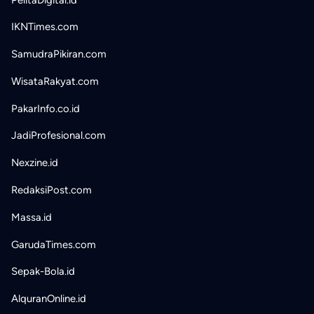
IKNTimes.com
SamudraPikiran.com
WisataRakyat.com
PakarInfo.co.id
JadiProfesional.com
Nexzine.id
RedaksiPost.com
Massa.id
GarudaTimes.com
Sepak-Bola.id
AlquranOnline.id