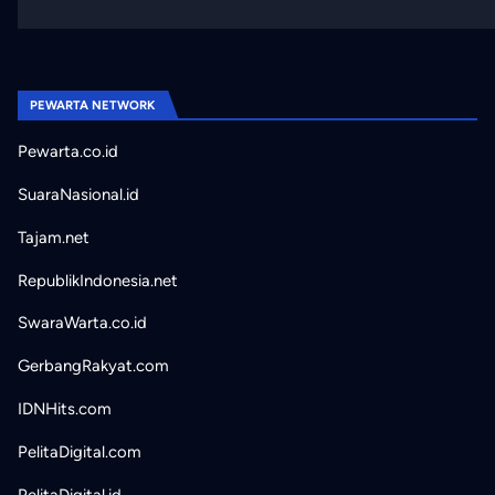
PEWARTA NETWORK
Pewarta.co.id
SuaraNasional.id
Tajam.net
RepublikIndonesia.net
SwaraWarta.co.id
GerbangRakyat.com
IDNHits.com
PelitaDigital.com
PelitaDigital.id