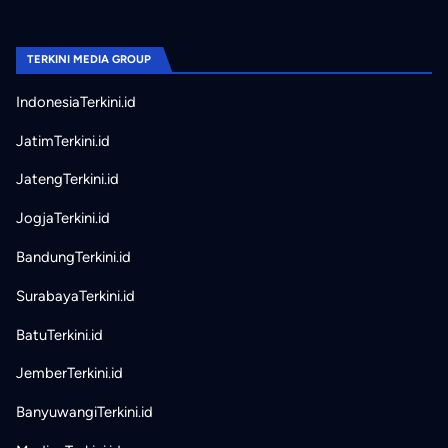
TERKINI MEDIA GROUP
IndonesiaTerkini.id
JatimTerkini.id
JatengTerkini.id
JogjaTerkini.id
BandungTerkini.id
SurabayaTerkini.id
BatuTerkini.id
JemberTerkini.id
BanyuwangiTerkini.id