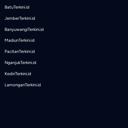
BatuTerkini.id
JemberTerkini.id
BanyuwangiTerkini.id
MadiunTerkini.id
PacitanTerkini.id
NganjukTerkini.id
KediriTerkini.id
LamonganTerkini.id