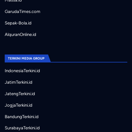
Massa.id
GarudaTimes.com
Sepak-Bola.id
AlquranOnline.id
TERKINI MEDIA GROUP
IndonesiaTerkini.id
JatimTerkini.id
JatengTerkini.id
JogjaTerkini.id
BandungTerkini.id
SurabayaTerkini.id