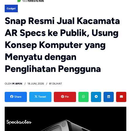
Gadget
Snap Resmi Jual Kacamata
AR Specs ke Publik, Usung
Konsep Komputer yang
Menyatu dengan
Penglihatan Pengguna
OLEH
M AMIN
18 JUNI, 2026
81 DILIHAT
Share
Tweet
Pin