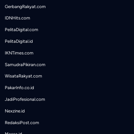
GerbangRakyat.com
IDNHits.com
PelitaDigital.com
PelitaDigital.id
IKNTimes.com
SamudraPikiran.com
WisataRakyat.com
PakarInfo.co.id
JadiProfesional.com
Nexzine.id
RedaksiPost.com