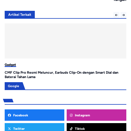
Artikel Terkait
Gadget
Ga
CMF Clip Pro Resmi Meluncur, Earbuds Clip-On dengan Smart Dial dan
Hu
Baterai Tahan Lama
Pr
Google
Facebook
Instagram
Twitter
Tiktok