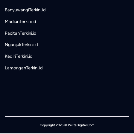
BanyuwangiTerkini.id
MadiunTerkini.id
PacitanTerkini.id
NganjukTerkini.id
KediriTerkini.id
LamonganTerkini.id
Copyright 2026 © PelitaDigital.Com