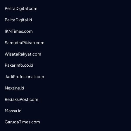
PelitaDigital.com
PelitaDigital.id
IKNTimes.com
SamudraPikiran.com
WisataRakyat.com
PakarInfo.co.id
JadiProfesional.com
Nexzine.id
RedaksiPost.com
Massa.id
GarudaTimes.com