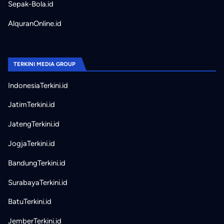
Sepak-Bola.id
AlquranOnline.id
TERKINI MEDIA GROUP
IndonesiaTerkini.id
JatimTerkini.id
JatengTerkini.id
JogjaTerkini.id
BandungTerkini.id
SurabayaTerkini.id
BatuTerkini.id
JemberTerkini.id