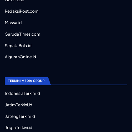
RedaksiPost.com
Massa.id
GarudaTimes.com
Sepak-Bola.id
AlquranOnline.id
TERKINI MEDIA GROUP
IndonesiaTerkini.id
JatimTerkini.id
JatengTerkini.id
JogjaTerkini.id