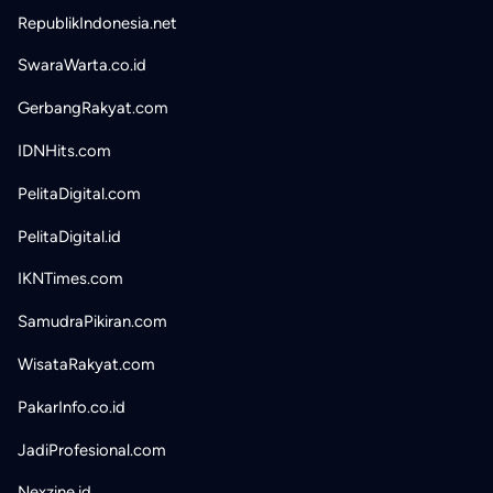
RepublikIndonesia.net
SwaraWarta.co.id
GerbangRakyat.com
IDNHits.com
PelitaDigital.com
PelitaDigital.id
IKNTimes.com
SamudraPikiran.com
WisataRakyat.com
PakarInfo.co.id
JadiProfesional.com
Nexzine.id