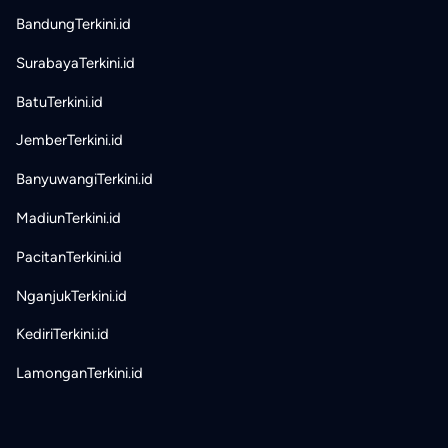
BandungTerkini.id
SurabayaTerkini.id
BatuTerkini.id
JemberTerkini.id
BanyuwangiTerkini.id
MadiunTerkini.id
PacitanTerkini.id
NganjukTerkini.id
KediriTerkini.id
LamonganTerkini.id