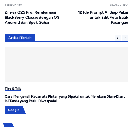
SEBELUMNYA
SELANJUTNYA
Zinwa Q25 Pro, Reinkarnasi
12 Ide Prompt AI Siap Pakai
BlackBerry Classic dengan OS
untuk Edit Foto Batik
Android dan Spek Gahar
Pasangan
Artikel Terkait
Tips & Trik
Tip
Cara Mengenali Kacamata Pintar yang Dipakai untuk Merekam Diam-Diam,
Ca
Ini Tanda yang Perlu Diwaspadai
Pe
Google