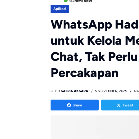
Aplikasi
WhatsApp Hadir
untuk Kelola M
Chat, Tak Perl
Percakapan
OLEH
SATRIA AKSARA
5 NOVEMBER, 2025
432
Share
Tweet