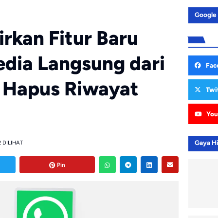
Google
kan Fitur Baru
edia Langsung dari
Fac
u Hapus Riwayat
Twi
You
Gaya H
 DILIHAT
Pin