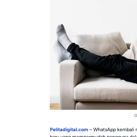
G
Pelitadigital.com
– WhatsApp kembali m
baru yang mempermudah pengguna dalam 