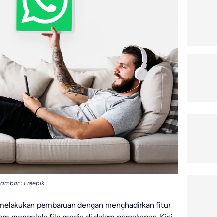
ambar : Freepik
elakukan pembaruan dengan menghadirkan fitur
mengelola file media di dalam percakapan. Kini,