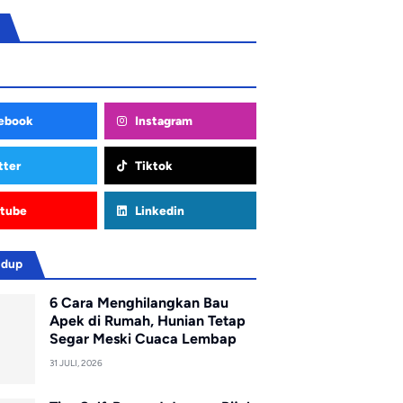
ebook
Instagram
tter
Tiktok
tube
Linkedin
idup
6 Cara Menghilangkan Bau
Apek di Rumah, Hunian Tetap
Segar Meski Cuaca Lembap
31 JULI, 2026