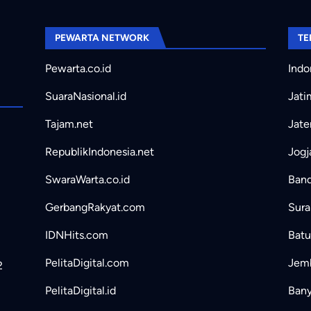
PEWARTA NETWORK
TE
Pewarta.co.id
Indo
SuaraNasional.id
Jati
Tajam.net
Jate
RepublikIndonesia.net
Jogj
SwaraWarta.co.id
Band
GerbangRakyat.com
Sura
IDNHits.com
Batu
PelitaDigital.com
Jemb
2
PelitaDigital.id
Bany