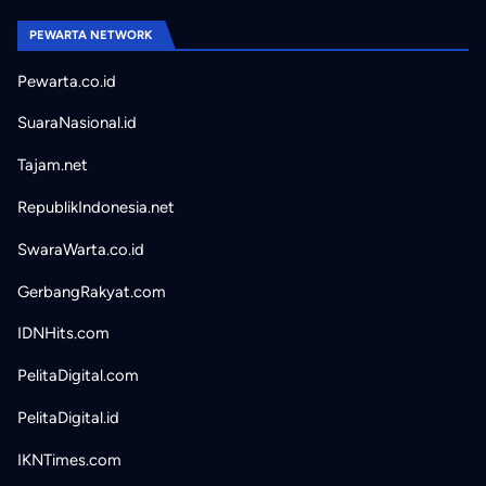
PEWARTA NETWORK
Pewarta.co.id
SuaraNasional.id
Tajam.net
RepublikIndonesia.net
SwaraWarta.co.id
GerbangRakyat.com
IDNHits.com
PelitaDigital.com
PelitaDigital.id
IKNTimes.com