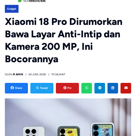
Gadget
Xiaomi 18 Pro Dirumorkan
Bawa Layar Anti-Intip dan
Kamera 200 MP, Ini
Bocorannya
OLEH
M AMIN
24 JUNI, 2026
70 DILIHAT
Share
Tweet
Pin