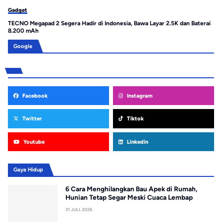
Gadget
Ga
TECNO Megapad 2 Segera Hadir di Indonesia, Bawa Layar 2.5K dan Baterai
Re
8.200 mAh
un
Google
Facebook
Instagram
Twitter
Tiktok
Youtube
Linkedin
Gaya Hidup
6 Cara Menghilangkan Bau Apek di Rumah,
Hunian Tetap Segar Meski Cuaca Lembap
31 JULI, 2026