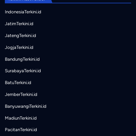
IndonesiaTerkini.id
JatimTerkini.id
JatengTerkini.id
JogjaTerkini.id
BandungTerkini.id
SurabayaTerkini.id
BatuTerkini.id
JemberTerkini.id
BanyuwangiTerkini.id
MadiunTerkini.id
PacitanTerkini.id