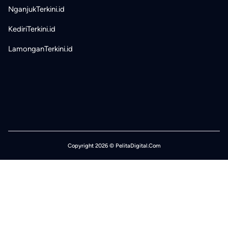
NganjukTerkini.id
KediriTerkini.id
LamonganTerkini.id
Copyright 2026 © PelitaDigital.Com