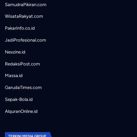
SamudraPikiran.com
WisataRakyat.com
PakarInfo.co.id
JadiProfesional.com
Nexzine.id
RedaksiPost.com
Massa.id
GarudaTimes.com
Sepak-Bola.id
AlquranOnline.id
TERKINI MEDIA GROUP