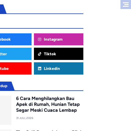
ebook
Instagram
tter
Tiktok
tube
Linkedin
idup
6 Cara Menghilangkan Bau
Apek di Rumah, Hunian Tetap
Segar Meski Cuaca Lembap
31 JULI, 2026