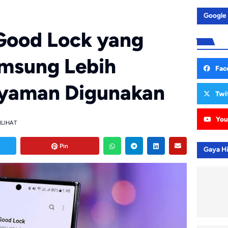
Google
Good Lock yang
amsung Lebih
Fac
Nyaman Digunakan
Twi
You
ILIHAT
Pin
Gaya H