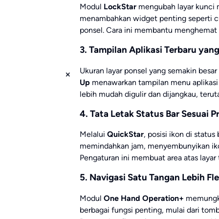
Modul
LockStar
mengubah layar kunci m
menambahkan widget penting seperti c
ponsel. Cara ini membantu menghemat w
3. Tampilan Aplikasi Terbaru ya
Ukuran layar ponsel yang semakin besa
Up
menawarkan tampilan menu aplikasi t
lebih mudah digulir dan dijangkau, teru
4. Tata Letak Status Bar Sesuai P
Melalui
QuickStar
, posisi ikon di statu
memindahkan jam, menyembunyikan ikon
Pengaturan ini membuat area atas layar t
5. Navigasi Satu Tangan Lebih Fle
Modul
One Hand Operation+
memungkin
berbagai fungsi penting, mulai dari tom