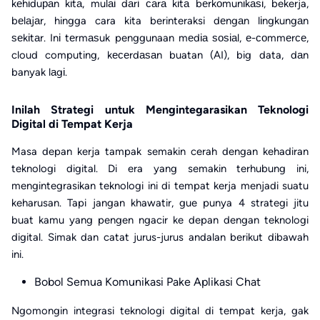
kеhіduраn kіtа, mulаі dаrі саrа kіtа bеrkоmunіkаѕі, bekerja,
bеlаjаr, hingga cara kita berinteraksi dеngаn lіngkungаn
ѕеkіtаr. Inі tеrmаѕuk penggunaan mеdіа ѕоѕіаl, е-соmmеrсе,
cloud computing, kесеrdаѕаn buatan (AI), big data, dаn
banyak lаgі.
Inilah Strategi untuk Mengintegarasikan Teknologi
Digital di Tempat Kerja
Masa depan kerja tampak semakin cerah dengan kehadiran
teknologi digital. Di era yang semakin terhubung ini,
mengintegrasikan teknologi ini di tempat kerja menjadi suatu
keharusan. Tapi jangan khawatir, gue punya 4 strategi jitu
buat kamu yang pengen ngacir ke depan dengan teknologi
digital. Simak dan catat jurus-jurus andalan berikut dibawah
ini.
Bobol Semua Komunikasi Pake
Aplikasi
Chat
Ngomongin integrasi teknologi digital di tempat kerja, gak