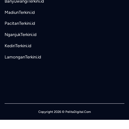
BanyuwangiTerkini.id
MadiunTerkini.id
PacitanTerkini.id
NganjukTerkini.id
KediriTerkini.id
LamonganTerkini.id
Copyright 2026 © PelitaDigital.Com