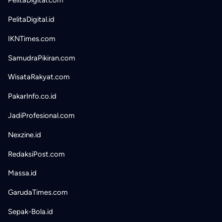
PelitaDigital.com
PelitaDigital.id
IKNTimes.com
SamudraPikiran.com
WisataRakyat.com
PakarInfo.co.id
JadiProfesional.com
Nexzine.id
RedaksiPost.com
Massa.id
GarudaTimes.com
Sepak-Bola.id