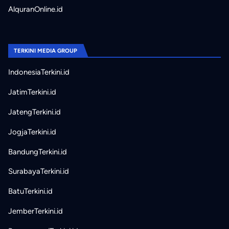
AlquranOnline.id
TERKINI MEDIA GROUP
IndonesiaTerkini.id
JatimTerkini.id
JatengTerkini.id
JogjaTerkini.id
BandungTerkini.id
SurabayaTerkini.id
BatuTerkini.id
JemberTerkini.id