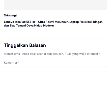
Teknologi
Te
Lenovo IdeaPad 5i 2-in-1 Ultra Resmi Meluncur, Laptop Fleksibel, Ringan,
MS
dan Siap Temani Gaya Hidup Modern
Tinggalkan Balasan
Alamat email Anda tidak akan dipublikasikan.
Ruas yang wajib ditandai
*
Komentar
*