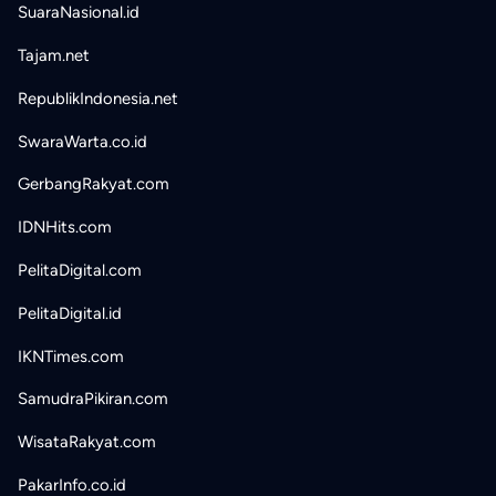
SuaraNasional.id
Tajam.net
RepublikIndonesia.net
SwaraWarta.co.id
GerbangRakyat.com
IDNHits.com
PelitaDigital.com
PelitaDigital.id
IKNTimes.com
SamudraPikiran.com
WisataRakyat.com
PakarInfo.co.id