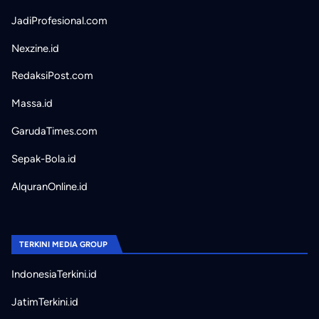
JadiProfesional.com
Nexzine.id
RedaksiPost.com
Massa.id
GarudaTimes.com
Sepak-Bola.id
AlquranOnline.id
TERKINI MEDIA GROUP
IndonesiaTerkini.id
JatimTerkini.id