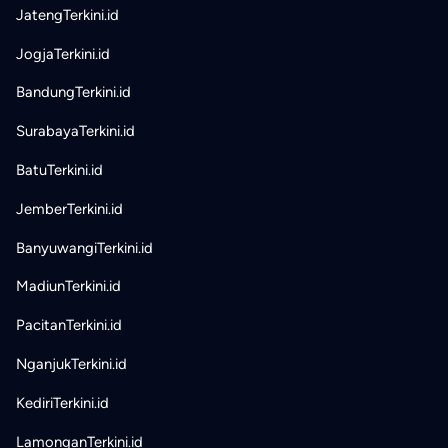
JatengTerkini.id
JogjaTerkini.id
BandungTerkini.id
SurabayaTerkini.id
BatuTerkini.id
JemberTerkini.id
BanyuwangiTerkini.id
MadiunTerkini.id
PacitanTerkini.id
NganjukTerkini.id
KediriTerkini.id
LamonganTerkini.id