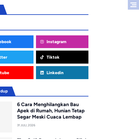
ebook
Instagram
tter
Tiktok
tube
Linkedin
idup
6 Cara Menghilangkan Bau
Apek di Rumah, Hunian Tetap
Segar Meski Cuaca Lembap
31 JULI, 2026