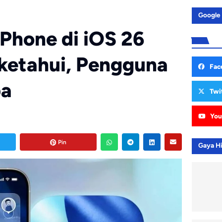
Google
iPhone di iOS 26
ketahui, Pengguna
Fac
ba
Twi
You
Pin
Gaya H