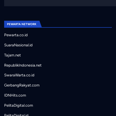
PEWARTA NETWORK
Pewarta.co.id
SuaraNasional.id
Tajam.net
RepublikIndonesia.net
SwaraWarta.co.id
GerbangRakyat.com
IDNHits.com
PelitaDigital.com
PelitaDigital.id