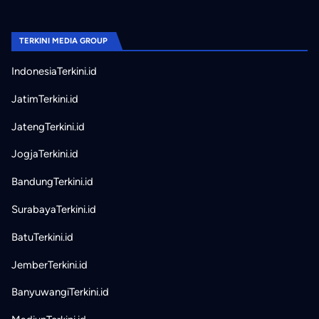
TERKINI MEDIA GROUP
IndonesiaTerkini.id
JatimTerkini.id
JatengTerkini.id
JogjaTerkini.id
BandungTerkini.id
SurabayaTerkini.id
BatuTerkini.id
JemberTerkini.id
BanyuwangiTerkini.id