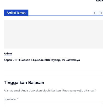
Rock
Artikel Terkait
Anime
An
Kapan BTTH Season 5 Episode 208 Tayang? Ini Jadwalnya
13
Na
Tinggalkan Balasan
Alamat email Anda tidak akan dipublikasikan.
Ruas yang wajib ditandai
*
Komentar
*