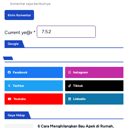
komentar saya berikutnya.
Current ye@r
*
Google
Facebook
Instagram
Twitter
Tiktok
Youtube
Linkedin
Gaya Hidup
6 Cara Menghilangkan Bau Apek di Rumah,