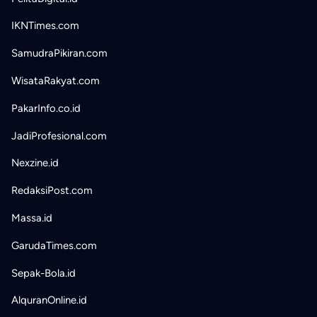
IKNTimes.com
SamudraPikiran.com
WisataRakyat.com
PakarInfo.co.id
JadiProfesional.com
Nexzine.id
RedaksiPost.com
Massa.id
GarudaTimes.com
Sepak-Bola.id
AlquranOnline.id