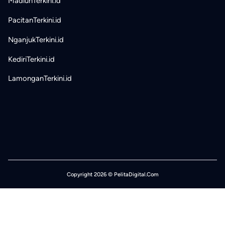
MadiunTerkini.id
PacitanTerkini.id
NganjukTerkini.id
KediriTerkini.id
LamonganTerkini.id
Copyright 2026 © PelitaDigital.Com