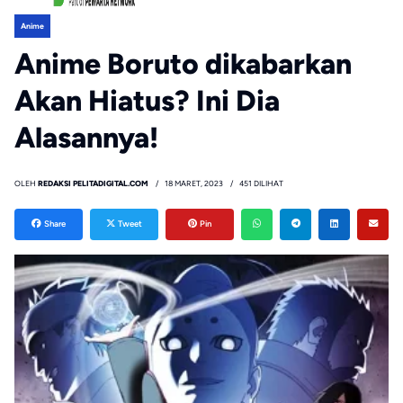
Anime
Anime Boruto dikabarkan
Akan Hiatus? Ini Dia
Alasannya!
OLEH
REDAKSI PELITADIGITAL.COM
18 MARET, 2023
451 DILIHAT
Share
Tweet
Pin