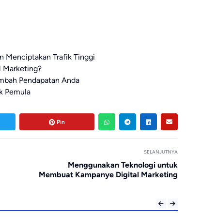
an Menciptakan Trafik Tinggi
l Marketing?
ambah Pendapatan Anda
uk Pemula
Pin
SELANJUTNYA
Menggunakan Teknologi untuk
Membuat Kampanye Digital Marketing