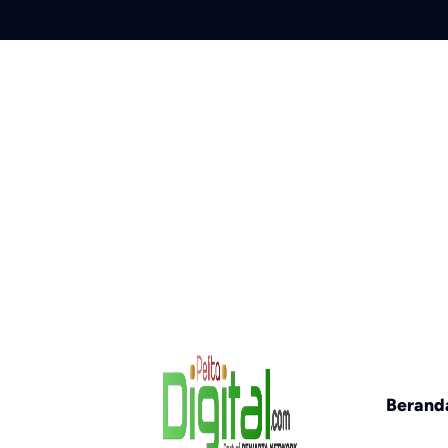
Skip
to
content
Berand