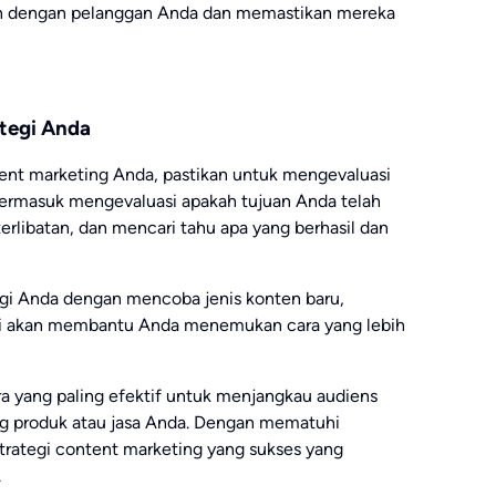
dengan pelanggan Anda dan memastikan mereka
ategi Anda
ent marketing Anda, pastikan untuk mengevaluasi
termasuk mengevaluasi apakah tujuan Anda telah
eterlibatan, dan mencari tahu apa yang berhasil dan
gi Anda dengan mencoba jenis konten baru,
 Ini akan membantu Anda menemukan cara yang lebih
ra yang paling efektif untuk menjangkau audiens
 produk atau jasa Anda. Dengan mematuhi
trategi content marketing yang sukses yang
.