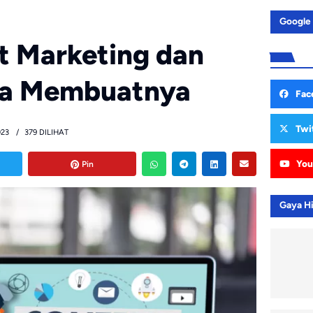
Google
t Marketing dan
ra Membuatnya
Fac
Twi
023
379 DILIHAT
You
Pin
Gaya H