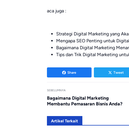
aca juga :
Strategi Digital Marketing yang Ak
Mengapa SEO Penting untuk Digita
Bagaimana Digital Marketing Men
Tips dan Trik Digital Marketing unt
Share
Tweet
SEBELUMNYA
Bagaimana Digital Marketing
Membantu Pemasaran Bisnis Anda?
Artikel Terkait