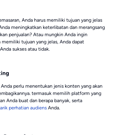
emasaran, Anda harus memiliki tujuan yang jelas
Anda meningkatkan keterlibatan dan merangsang
tkan penjualan? Atau mungkin Anda ingin
memiliki tujuan yang jelas, Anda dapat
nda sukses atau tidak.
ting
 Anda perlu menentukan jenis konten yang akan
mbagikannya. termasuk memilih platform yang
an Anda buat dan berapa banyak, serta
rik perhatian audiens
Anda.