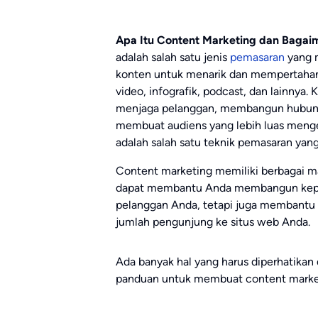
Apa Itu Content Marketing dan Baga
adalah salah satu jenis
pemasaran
yang 
konten untuk menarik dan mempertahanka
video, infografik, podcast, dan lainny
menjaga pelanggan, membangun hubung
membuat audiens yang lebih luas meng
adalah salah satu teknik pemasaran yang p
Content marketing memiliki berbagai man
dapat membantu Anda membangun kep
pelanggan Anda, tetapi juga membantu
jumlah pengunjung ke situs web Anda.
Ada banyak hal yang harus diperhatikan
panduan untuk membuat content market