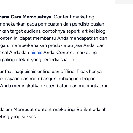
imana Cara Membuatnya
. Content marketing
menekankan pada pembuatan dan pendistribusian
n target audiens. contohnya seperti artikel blog,
a. Konten ini dapat membantu Anda mendapatkan dan
an, memperkenalkan produk atau jasa Anda, dan
enal Anda dan
bisnis
Anda. Content marketing
aling efektif yang tersedia saat ini.
faat bagi bisnis online dan offline. Tidak hanya
ercayaan dan membangun hubungan dengan
 Anda meningkatkan keterlibatan dan meningkatkan
 dalam Membuat content marketing. Berikut adalah
ing yang sukses.