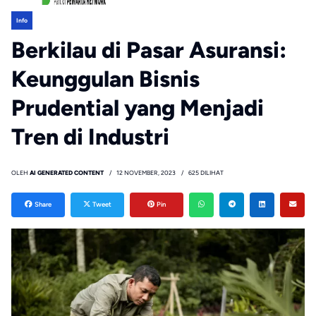
Info
Berkilau di Pasar Asuransi:
Keunggulan Bisnis
Prudential yang Menjadi
Tren di Industri
OLEH
AI GENERATED CONTENT
12 NOVEMBER, 2023
625 DILIHAT
Share
Tweet
Pin