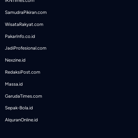
IKNTimes.com
SamudraPikiran.com
WisataRakyat.com
PakarInfo.co.id
JadiProfesional.com
Nexzine.id
RedaksiPost.com
Massa.id
GarudaTimes.com
Sepak-Bola.id
AlquranOnline.id