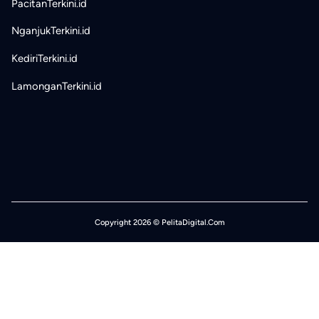
PacitanTerkini.id
NganjukTerkini.id
KediriTerkini.id
LamonganTerkini.id
Copyright 2026 © PelitaDigital.Com