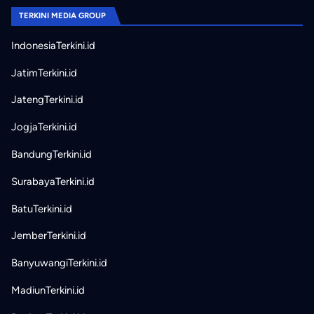
TERKINI MEDIA GROUP
IndonesiaTerkini.id
JatimTerkini.id
JatengTerkini.id
JogjaTerkini.id
BandungTerkini.id
SurabayaTerkini.id
BatuTerkini.id
JemberTerkini.id
BanyuwangiTerkini.id
MadiunTerkini.id