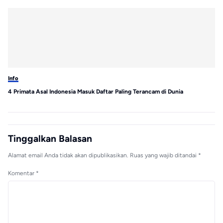
Info
Inf
4 Primata Asal Indonesia Masuk Daftar Paling Terancam di Dunia
Wa
Ke
Tinggalkan Balasan
Alamat email Anda tidak akan dipublikasikan.
Ruas yang wajib ditandai
*
Komentar
*