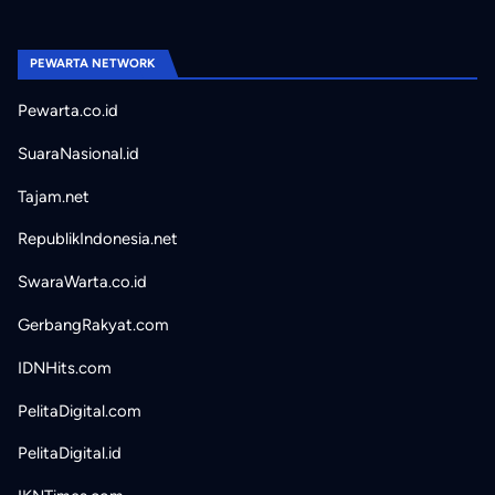
PEWARTA NETWORK
Pewarta.co.id
SuaraNasional.id
Tajam.net
RepublikIndonesia.net
SwaraWarta.co.id
GerbangRakyat.com
IDNHits.com
PelitaDigital.com
PelitaDigital.id