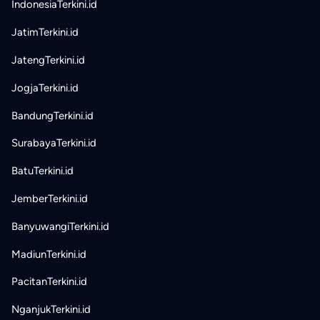
IndonesiaTerkini.id
JatimTerkini.id
JatengTerkini.id
JogjaTerkini.id
BandungTerkini.id
SurabayaTerkini.id
BatuTerkini.id
JemberTerkini.id
BanyuwangiTerkini.id
MadiunTerkini.id
PacitanTerkini.id
NganjukTerkini.id