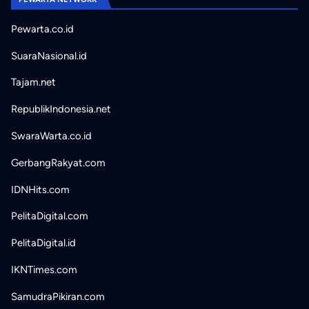
Pewarta.co.id
SuaraNasional.id
Tajam.net
RepublikIndonesia.net
SwaraWarta.co.id
GerbangRakyat.com
IDNHits.com
PelitaDigital.com
PelitaDigital.id
IKNTimes.com
SamudraPikiran.com