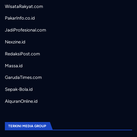
WisataRakyat.com
PakarInfo.co.id
JadiProfesional.com
Nexzine.id
RedaksiPost.com
Massa.id
GarudaTimes.com
Sepak-Bola.id
AlquranOnline.id
TERKINI MEDIA GROUP