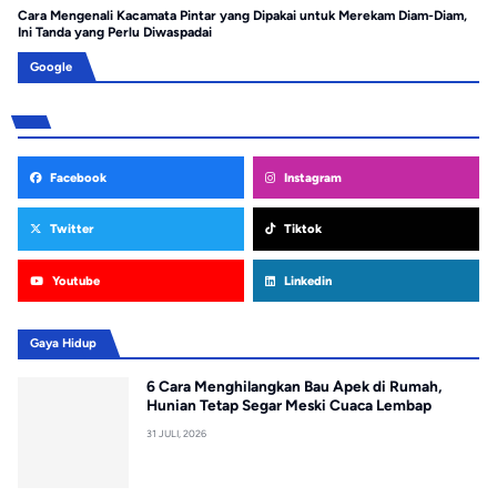
Cara Mengenali Kacamata Pintar yang Dipakai untuk Merekam Diam-Diam,
Ca
Ini Tanda yang Perlu Diwaspadai
Pe
Google
Facebook
Instagram
Twitter
Tiktok
Youtube
Linkedin
Gaya Hidup
6 Cara Menghilangkan Bau Apek di Rumah,
Hunian Tetap Segar Meski Cuaca Lembap
31 JULI, 2026