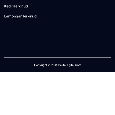
KediriTerkini.id
LamonganTerkini.id
Copyright 2026 © PelitaDigital.Com