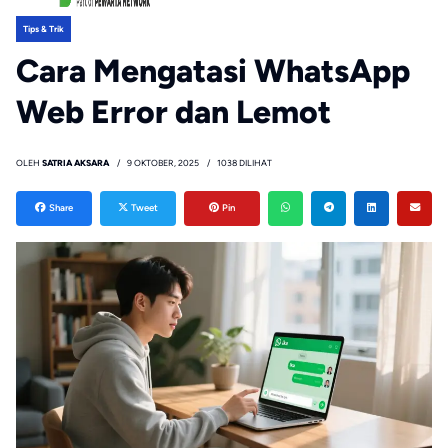
Tips & Trik
Cara Mengatasi WhatsApp
Web Error dan Lemot
OLEH
SATRIA AKSARA
9 OKTOBER, 2025
1038 DILIHAT
Share
Tweet
Pin