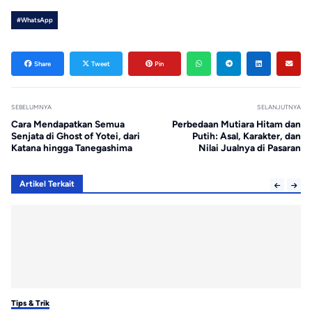
#WhatsApp
Share
Tweet
Pin
SEBELUMNYA
SELANJUTNYA
Cara Mendapatkan Semua
Perbedaan Mutiara Hitam dan
Senjata di Ghost of Yotei, dari
Putih: Asal, Karakter, dan
Katana hingga Tanegashima
Nilai Jualnya di Pasaran
Artikel Terkait
Tips & Trik
Tip