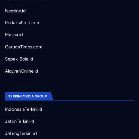
Nexzine.id
RedaksiPost.com
Massa.id
GarudaTimes.com
Sepak-Bola.id
AlquranOnline.id
TERKINI MEDIA GROUP
IndonesiaTerkini.id
JatimTerkini.id
JatengTerkini.id