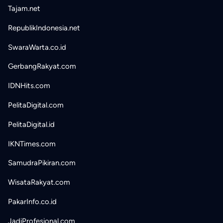
Tajam.net
RepublikIndonesia.net
SwaraWarta.co.id
GerbangRakyat.com
IDNHits.com
PelitaDigital.com
PelitaDigital.id
IKNTimes.com
SamudraPikiran.com
WisataRakyat.com
PakarInfo.co.id
JadiProfesional.com