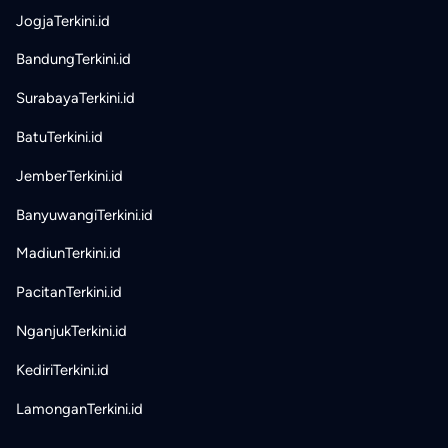
JogjaTerkini.id
BandungTerkini.id
SurabayaTerkini.id
BatuTerkini.id
JemberTerkini.id
BanyuwangiTerkini.id
MadiunTerkini.id
PacitanTerkini.id
NganjukTerkini.id
KediriTerkini.id
LamonganTerkini.id