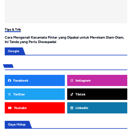
Tips & Trik
Tip
Cara Mengenali Kacamata Pintar yang Dipakai untuk Merekam Diam-Diam,
Ca
Ini Tanda yang Perlu Diwaspadai
Pe
Google
Facebook
Instagram
Twitter
Tiktok
Youtube
Linkedin
Gaya Hidup