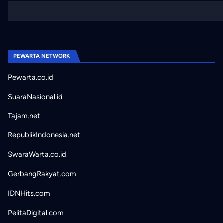
PEWARTA NETWORK
Pewarta.co.id
SuaraNasional.id
Tajam.net
RepublikIndonesia.net
SwaraWarta.co.id
GerbangRakyat.com
IDNHits.com
PelitaDigital.com