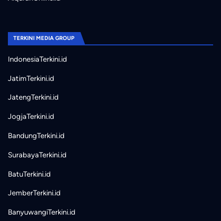
TERKINI MEDIA GROUP
IndonesiaTerkini.id
JatimTerkini.id
JatengTerkini.id
JogjaTerkini.id
BandungTerkini.id
SurabayaTerkini.id
BatuTerkini.id
JemberTerkini.id
BanyuwangiTerkini.id