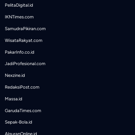
PelitaDigital.id
IKNTimes.com
SamudraPikiran.com
WisataRakyat.com
PakarInfo.co.id
JadiProfesional.com
Nexzine.id
RedaksiPost.com
Massa.id
GarudaTimes.com
Sepak-Bola.id
AlquranOnline.id