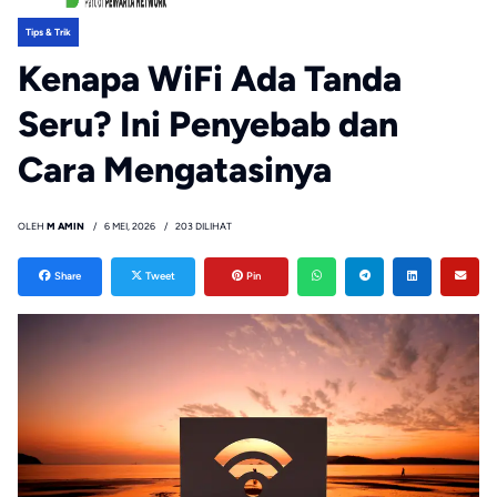
Tips & Trik
Kenapa WiFi Ada Tanda
Seru? Ini Penyebab dan
Cara Mengatasinya
OLEH
M AMIN
6 MEI, 2026
203 DILIHAT
Share
Tweet
Pin