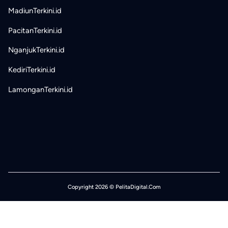
MadiunTerkini.id
PacitanTerkini.id
NganjukTerkini.id
KediriTerkini.id
LamonganTerkini.id
Copyright 2026 © PelitaDigital.Com