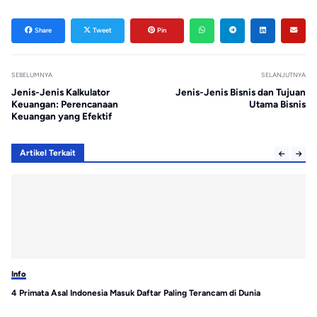
Share
Tweet
Pin
SEBELUMNYA
SELANJUTNYA
Jenis-Jenis Kalkulator
Jenis-Jenis Bisnis dan Tujuan
Keuangan: Perencanaan
Utama Bisnis
Keuangan yang Efektif
Artikel Terkait
Info
Inf
4 Primata Asal Indonesia Masuk Daftar Paling Terancam di Dunia
Wa
Ke