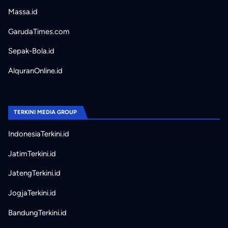
Massa.id
GarudaTimes.com
Sepak-Bola.id
AlquranOnline.id
TERKINI MEDIA GROUP
IndonesiaTerkini.id
JatimTerkini.id
JatengTerkini.id
JogjaTerkini.id
BandungTerkini.id