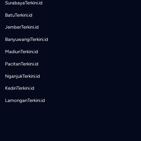
SurabayaTerkini.id
BatuTerkini.id
JemberTerkini.id
BanyuwangiTerkini.id
MadiunTerkini.id
PacitanTerkini.id
NganjukTerkini.id
KediriTerkini.id
LamonganTerkini.id