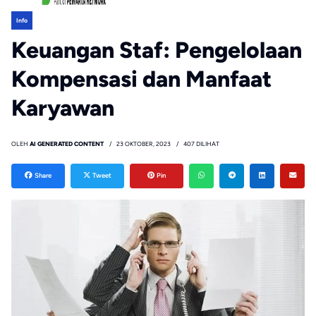
Info
Keuangan Staf: Pengelolaan
Kompensasi dan Manfaat
Karyawan
OLEH
AI GENERATED CONTENT
23 OKTOBER, 2023
407 DILIHAT
Share
Tweet
Pin