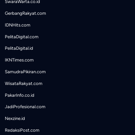
SwaraWarta.co.id
GerbangRakyat.com
IDNHits.com
PelitaDigital.com
PelitaDigital.id
IKNTimes.com
SamudraPikiran.com
WisataRakyat.com
PakarInfo.co.id
JadiProfesional.com
Nexzine.id
RedaksiPost.com