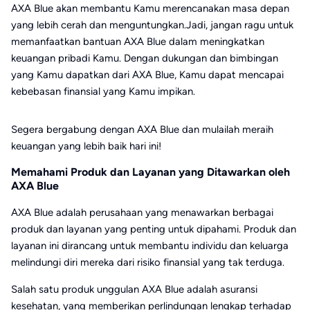
AXA Blue akan membantu Kamu merencanakan masa depan
yang lebih cerah dan menguntungkan.Jadi, jangan ragu untuk
memanfaatkan bantuan AXA Blue dalam meningkatkan
keuangan pribadi Kamu. Dengan dukungan dan bimbingan
yang Kamu dapatkan dari AXA Blue, Kamu dapat mencapai
kebebasan finansial yang Kamu impikan.
Segera bergabung dengan AXA Blue dan mulailah meraih
keuangan yang lebih baik hari ini!
Memahami Produk dan Layanan yang Ditawarkan oleh
AXA Blue
AXA Blue adalah perusahaan yang menawarkan berbagai
produk dan layanan yang penting untuk dipahami. Produk dan
layanan ini dirancang untuk membantu individu dan keluarga
melindungi diri mereka dari risiko finansial yang tak terduga.
Salah satu produk unggulan AXA Blue adalah asuransi
kesehatan, yang memberikan perlindungan lengkap terhadap