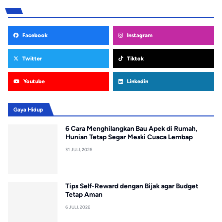
Facebook
Instagram
Twitter
Tiktok
Youtube
Linkedin
Gaya Hidup
6 Cara Menghilangkan Bau Apek di Rumah,
Hunian Tetap Segar Meski Cuaca Lembap
31 JULI, 2026
Tips Self-Reward dengan Bijak agar Budget
Tetap Aman
6 JULI, 2026