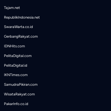
Tajam.net
RepublikIndonesia.net
SwaraWarta.co.id
GerbangRakyat.com
IDNHits.com
PelitaDigital.com
PelitaDigital.id
IKNTimes.com
SamudraPikiran.com
WisataRakyat.com
PakarInfo.co.id