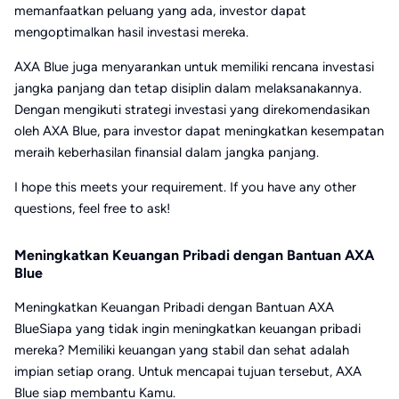
memanfaatkan peluang yang ada, investor dapat
mengoptimalkan hasil investasi mereka.
AXA Blue juga menyarankan untuk memiliki rencana investasi
jangka panjang dan tetap disiplin dalam melaksanakannya.
Dengan mengikuti strategi investasi yang direkomendasikan
oleh AXA Blue, para investor dapat meningkatkan kesempatan
meraih keberhasilan finansial dalam jangka panjang.
I hope this meets your requirement. If you have any other
questions, feel free to ask!
Meningkatkan Keuangan Pribadi dengan Bantuan AXA
Blue
Meningkatkan Keuangan Pribadi dengan Bantuan AXA
BlueSiapa yang tidak ingin meningkatkan keuangan pribadi
mereka? Memiliki keuangan yang stabil dan sehat adalah
impian setiap orang. Untuk mencapai tujuan tersebut, AXA
Blue siap membantu Kamu.