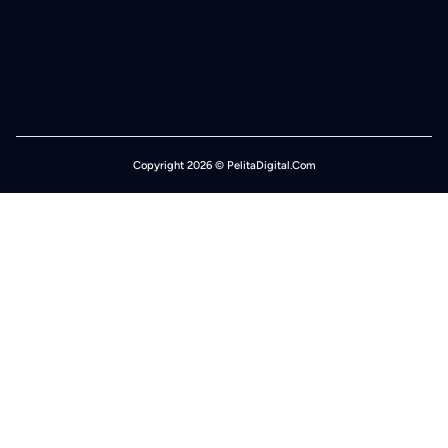
Copyright 2026 © PelitaDigital.Com