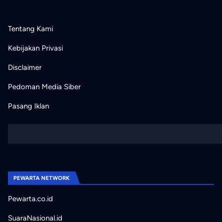
Tentang Kami
Kebijakan Privasi
Disclaimer
Pedoman Media Siber
Pasang Iklan
PEWARTA NETWORK
Pewarta.co.id
SuaraNasional.id