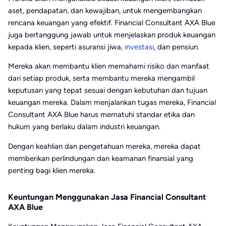
aset, pendapatan, dan kewajiban, untuk mengembangkan
rencana keuangan yang efektif. Financial Consultant AXA Blue
juga bertanggung jawab untuk menjelaskan produk keuangan
kepada klien, seperti asuransi jiwa,
investasi
, dan pensiun.
Mereka akan membantu klien memahami risiko dan manfaat
dari setiap produk, serta membantu mereka mengambil
keputusan yang tepat sesuai dengan kebutuhan dan tujuan
keuangan mereka. Dalam menjalankan tugas mereka, Financial
Consultant AXA Blue harus mematuhi standar etika dan
hukum yang berlaku dalam industri keuangan.
Dengan keahlian dan pengetahuan mereka, mereka dapat
memberikan perlindungan dan keamanan finansial yang
penting bagi klien mereka.
Keuntungan Menggunakan Jasa Financial Consultant
AXA Blue