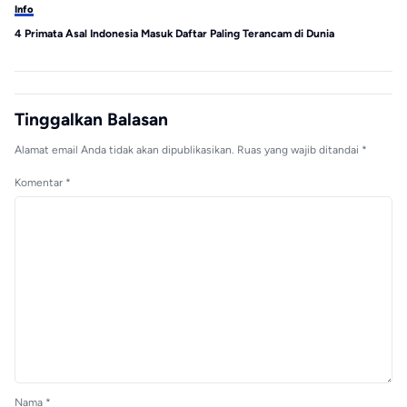
Info
Inf
4 Primata Asal Indonesia Masuk Daftar Paling Terancam di Dunia
Wa
Ke
Tinggalkan Balasan
Alamat email Anda tidak akan dipublikasikan.
Ruas yang wajib ditandai
*
Komentar
*
Nama
*