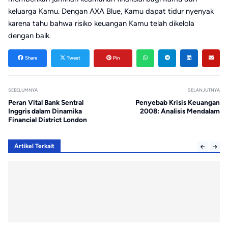
keluarga Kamu. Dengan AXA Blue, Kamu dapat tidur nyenyak
karena tahu bahwa risiko keuangan Kamu telah dikelola
dengan baik.
Share
Tweet
Pin
SEBELUMNYA
SELANJUTNYA
Peran Vital Bank Sentral
Penyebab Krisis Keuangan
Inggris dalam Dinamika
2008: Analisis Mendalam
Financial District London
Artikel Terkait