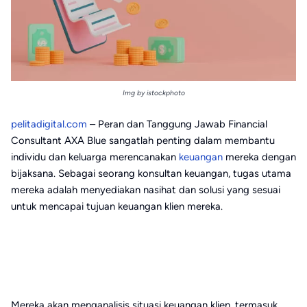
Img by istockphoto
pelitadigital.com
– Peran dan Tanggung Jawab Financial
Consultant AXA Blue sangatlah penting dalam membantu
individu dan keluarga merencanakan
keuangan
mereka dengan
bijaksana. Sebagai seorang konsultan keuangan, tugas utama
mereka adalah menyediakan nasihat dan solusi yang sesuai
untuk mencapai tujuan keuangan klien mereka.
Mereka akan menganalisis situasi keuangan klien, termasuk