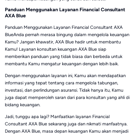
Panduan Menggunakan Layanan Financial Consultant
AXA Blue
Panduan Menggunakan Layanan Financial Consultant AXA
BlueAnda pernah merasa bingung dalam mengelola keuangan
Kamu? Jangan khawatir, AXA Blue hadir untuk membantu
Kamu! Layanan konsultan keuangan AXA Blue siap
memberikan panduan yang tidak biasa dan berbeda untuk
membantu Kamu mengatur keuangan dengan lebih baik.
Dengan menggunakan layanan ini, Kamu akan mendapatkan
informasi yang tepat tentang cara mengelola tabungan,
investasi, dan perlindungan asuransi. Tidak hanya itu, Kamu
juga dapat memperoleh saran dari para konsultan yang ahli di
bidang keuangan.
Jadi, tunggu apa lagi? Manfaatkan layanan Financial
Consultant AXA Blue sekarang juga dan nikmati manfaatnya.
Dengan AXA Blue, masa depan keuangan Kamu akan menjadi