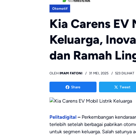
Otomotif
Kia Carens EV M
Keluarga, Inov
dan Ramah Lin
OLEH
IMAM FATONI
31 MEI, 2025
523 DILIHAT
Share
Tweet
Pelitadigital
–
Perkembangan kendaraan l
terlebih setelah berbagai pabrikan oto
untuk segmen keluarga. Salah satunya ad