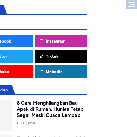
ebook
Instagram
tter
Tiktok
tube
Linkedin
idup
6 Cara Menghilangkan Bau
Apek di Rumah, Hunian Tetap
Segar Meski Cuaca Lembap
31 JULI, 2026