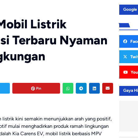
Google
obil Listrik
asi Terbaru Nyaman
Fac
gkungan
Twi
You
Pin
Gaya H
istrik kini semakin menunjukkan arah yang positif,
motif mulai menghadirkan produk ramah lingkungan
alah Kia Carens EV, mobil listrik berbasis MPV