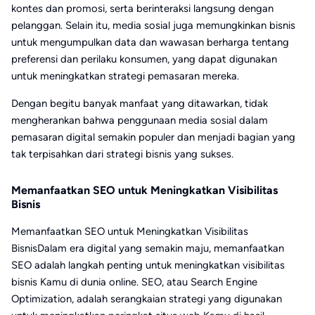
kontes dan promosi, serta berinteraksi langsung dengan
pelanggan. Selain itu, media sosial juga memungkinkan bisnis
untuk mengumpulkan data dan wawasan berharga tentang
preferensi dan perilaku konsumen, yang dapat digunakan
untuk meningkatkan strategi pemasaran mereka.
Dengan begitu banyak manfaat yang ditawarkan, tidak
mengherankan bahwa penggunaan media sosial dalam
pemasaran digital semakin populer dan menjadi bagian yang
tak terpisahkan dari strategi bisnis yang sukses.
Memanfaatkan SEO untuk Meningkatkan Visibilitas
Bisnis
Memanfaatkan SEO untuk Meningkatkan Visibilitas
BisnisDalam era digital yang semakin maju, memanfaatkan
SEO adalah langkah penting untuk meningkatkan visibilitas
bisnis Kamu di dunia online. SEO, atau Search Engine
Optimization, adalah serangkaian strategi yang digunakan