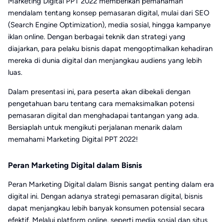
Marketing Digital PPT 2022 memberikan pemahaman
mendalam tentang konsep pemasaran digital, mulai dari SEO
(Search Engine Optimization), media sosial, hingga kampanye
iklan online. Dengan berbagai teknik dan strategi yang
diajarkan, para pelaku bisnis dapat mengoptimalkan kehadiran
mereka di dunia digital dan menjangkau audiens yang lebih
luas.
Dalam presentasi ini, para peserta akan dibekali dengan
pengetahuan baru tentang cara memaksimalkan potensi
pemasaran digital dan menghadapai tantangan yang ada.
Bersiaplah untuk mengikuti perjalanan menarik dalam
memahami Marketing Digital PPT 2022!
Peran Marketing Digital dalam Bisnis
Peran Marketing Digital dalam Bisnis sangat penting dalam era
digital ini. Dengan adanya strategi pemasaran digital, bisnis
dapat menjangkau lebih banyak konsumen potensial secara
efektif. Melalui platform online, seperti media sosial dan situs