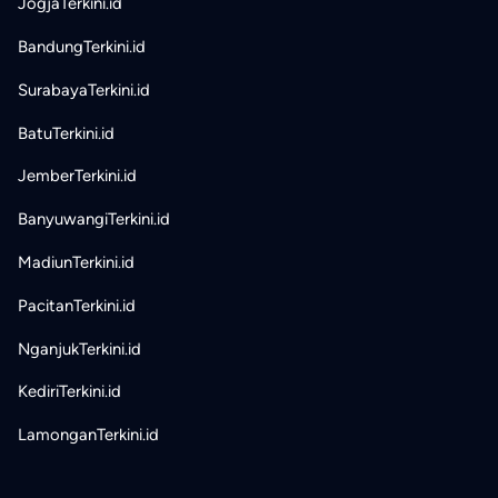
JogjaTerkini.id
BandungTerkini.id
SurabayaTerkini.id
BatuTerkini.id
JemberTerkini.id
BanyuwangiTerkini.id
MadiunTerkini.id
PacitanTerkini.id
NganjukTerkini.id
KediriTerkini.id
LamonganTerkini.id