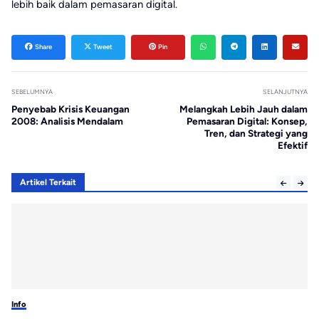
lebih baik dalam pemasaran digital.
Share
Tweet
Pin
SEBELUMNYA
SELANJUTNYA
Penyebab Krisis Keuangan
Melangkah Lebih Jauh dalam
2008: Analisis Mendalam
Pemasaran Digital: Konsep,
Tren, dan Strategi yang
Efektif
Artikel Terkait
Info
Inf