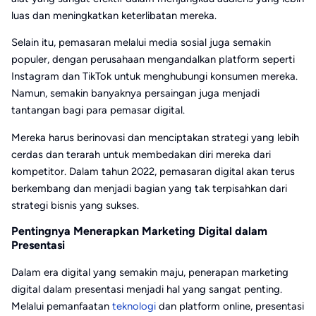
luas dan meningkatkan keterlibatan mereka.
Selain itu, pemasaran melalui media sosial juga semakin
populer, dengan perusahaan mengandalkan platform seperti
Instagram dan TikTok untuk menghubungi konsumen mereka.
Namun, semakin banyaknya persaingan juga menjadi
tantangan bagi para pemasar digital.
Mereka harus berinovasi dan menciptakan strategi yang lebih
cerdas dan terarah untuk membedakan diri mereka dari
kompetitor. Dalam tahun 2022, pemasaran digital akan terus
berkembang dan menjadi bagian yang tak terpisahkan dari
strategi bisnis yang sukses.
Pentingnya Menerapkan Marketing Digital dalam
Presentasi
Dalam era digital yang semakin maju, penerapan marketing
digital dalam presentasi menjadi hal yang sangat penting.
Melalui pemanfaatan
teknologi
dan platform online, presentasi