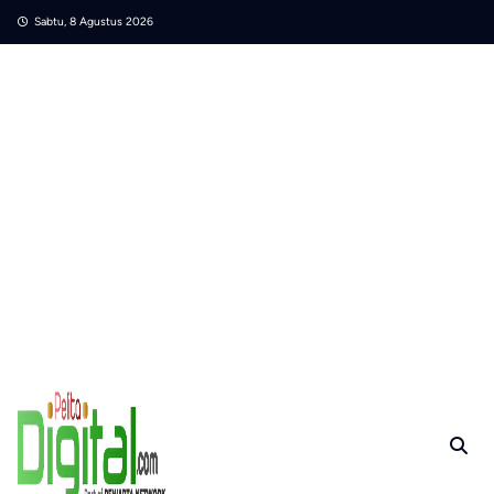
Skip
Sabtu, 8 Agustus 2026
to
content