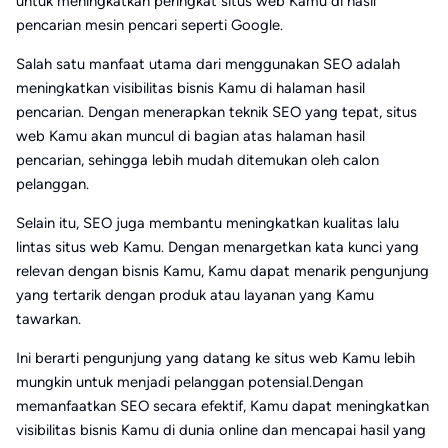
untuk meningkatkan peringkat situs web Kamu di hasil
pencarian mesin pencari seperti Google.
Salah satu manfaat utama dari menggunakan SEO adalah
meningkatkan visibilitas bisnis Kamu di halaman hasil
pencarian. Dengan menerapkan teknik SEO yang tepat, situs
web Kamu akan muncul di bagian atas halaman hasil
pencarian, sehingga lebih mudah ditemukan oleh calon
pelanggan.
Selain itu, SEO juga membantu meningkatkan kualitas lalu
lintas situs web Kamu. Dengan menargetkan kata kunci yang
relevan dengan bisnis Kamu, Kamu dapat menarik pengunjung
yang tertarik dengan produk atau layanan yang Kamu
tawarkan.
Ini berarti pengunjung yang datang ke situs web Kamu lebih
mungkin untuk menjadi pelanggan potensial.Dengan
memanfaatkan SEO secara efektif, Kamu dapat meningkatkan
visibilitas bisnis Kamu di dunia online dan mencapai hasil yang