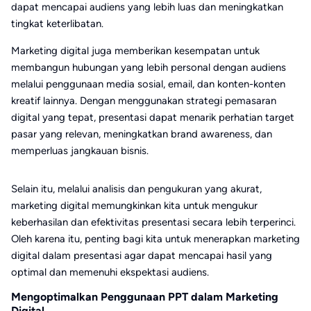
dapat mencapai audiens yang lebih luas dan meningkatkan
tingkat keterlibatan.
Marketing digital juga memberikan kesempatan untuk
membangun hubungan yang lebih personal dengan audiens
melalui penggunaan media sosial, email, dan konten-konten
kreatif lainnya. Dengan menggunakan strategi pemasaran
digital yang tepat, presentasi dapat menarik perhatian target
pasar yang relevan, meningkatkan brand awareness, dan
memperluas jangkauan bisnis.
Selain itu, melalui analisis dan pengukuran yang akurat,
marketing digital memungkinkan kita untuk mengukur
keberhasilan dan efektivitas presentasi secara lebih terperinci.
Oleh karena itu, penting bagi kita untuk menerapkan marketing
digital dalam presentasi agar dapat mencapai hasil yang
optimal dan memenuhi ekspektasi audiens.
Mengoptimalkan Penggunaan PPT dalam Marketing
Digital