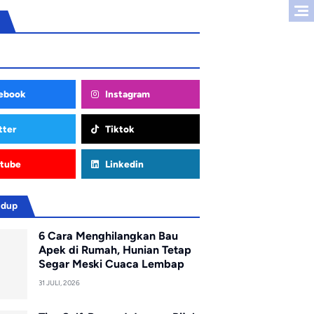
ebook
Instagram
tter
Tiktok
tube
Linkedin
idup
6 Cara Menghilangkan Bau
Apek di Rumah, Hunian Tetap
Segar Meski Cuaca Lembap
31 JULI, 2026