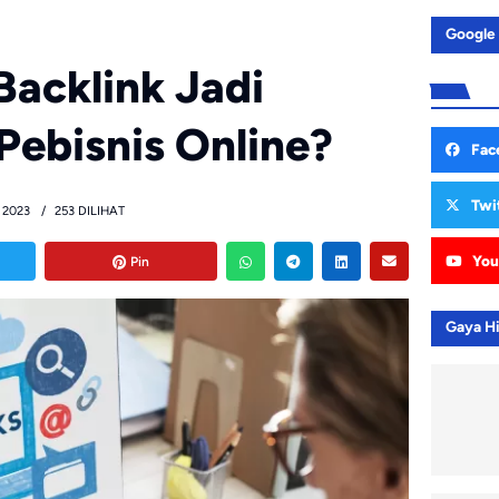
Google
acklink Jadi
Pebisnis Online?
Fac
Twi
 2023
253 DILIHAT
You
Pin
Gaya H