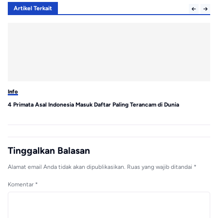
Artikel Terkait
Info
Inf
4 Primata Asal Indonesia Masuk Daftar Paling Terancam di Dunia
Wa
Ke
Tinggalkan Balasan
Alamat email Anda tidak akan dipublikasikan.
Ruas yang wajib ditandai
*
Komentar
*