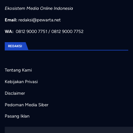
Ekosistem Media Online Indonesia
Email:
redaksi@pewarta.net
WA:
0812 9000 7751
/
0812 9000 7752
REDAKSI
Tentang Kami
Kebijakan Privasi
Disclaimer
Pedoman Media Siber
Pasang Iklan