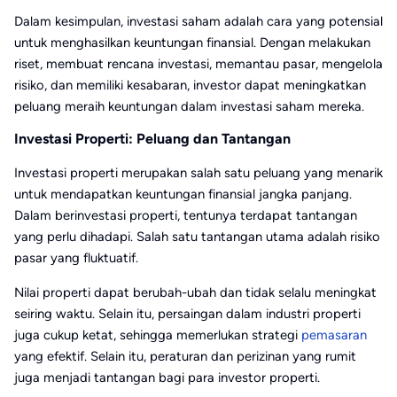
Dalam kesimpulan, investasi saham adalah cara yang potensial
untuk menghasilkan keuntungan finansial. Dengan melakukan
riset, membuat rencana investasi, memantau pasar, mengelola
risiko, dan memiliki kesabaran, investor dapat meningkatkan
peluang meraih keuntungan dalam investasi saham mereka.
Investasi Properti: Peluang dan Tantangan
Investasi properti merupakan salah satu peluang yang menarik
untuk mendapatkan keuntungan finansial jangka panjang.
Dalam berinvestasi properti, tentunya terdapat tantangan
yang perlu dihadapi. Salah satu tantangan utama adalah risiko
pasar yang fluktuatif.
Nilai properti dapat berubah-ubah dan tidak selalu meningkat
seiring waktu. Selain itu, persaingan dalam industri properti
juga cukup ketat, sehingga memerlukan strategi
pemasaran
yang efektif. Selain itu, peraturan dan perizinan yang rumit
juga menjadi tantangan bagi para investor properti.