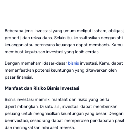
Beberapa jenis investasi yang umum meliputi saham, obligasi,
properti, dan reksa dana. Selain itu, konsultasikan dengan ahli
keuangan atau perencana keuangan dapat membantu Kamu
membuat keputusan investasi yang lebih cerdas.
Dengan memahami dasar-dasar
bisnis
investasi, Kamu dapat
memanfaatkan potensi keuntungan yang ditawarkan oleh
pasar finansial.
Manfaat dan Risiko Bisnis Investasi
Bisnis investasi memiliki manfaat dan risiko yang perlu
dipertimbangkan. Di satu sisi, investasi dapat memberikan
peluang untuk menghasilkan keuntungan yang besar. Dengan
berinvestasi, seseorang dapat memperoleh pendapatan pasif
dan meningkatkan nilai aset mereka.