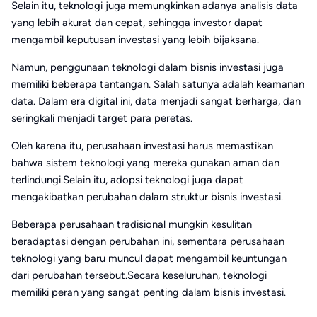
Selain itu, teknologi juga memungkinkan adanya analisis data
yang lebih akurat dan cepat, sehingga investor dapat
mengambil keputusan investasi yang lebih bijaksana.
Namun, penggunaan teknologi dalam bisnis investasi juga
memiliki beberapa tantangan. Salah satunya adalah keamanan
data. Dalam era digital ini, data menjadi sangat berharga, dan
seringkali menjadi target para peretas.
Oleh karena itu, perusahaan investasi harus memastikan
bahwa sistem teknologi yang mereka gunakan aman dan
terlindungi.Selain itu, adopsi teknologi juga dapat
mengakibatkan perubahan dalam struktur bisnis investasi.
Beberapa perusahaan tradisional mungkin kesulitan
beradaptasi dengan perubahan ini, sementara perusahaan
teknologi yang baru muncul dapat mengambil keuntungan
dari perubahan tersebut.Secara keseluruhan, teknologi
memiliki peran yang sangat penting dalam bisnis investasi.