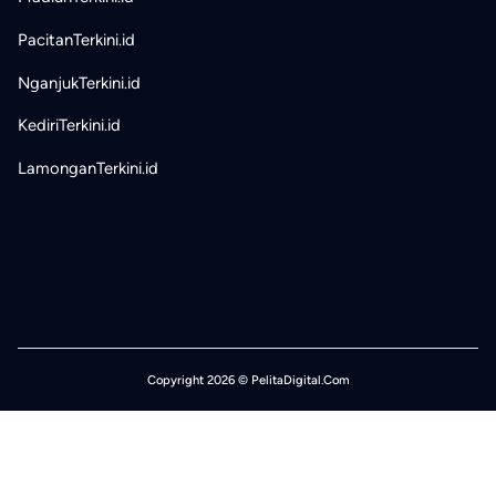
PacitanTerkini.id
NganjukTerkini.id
KediriTerkini.id
LamonganTerkini.id
Copyright 2026 © PelitaDigital.Com