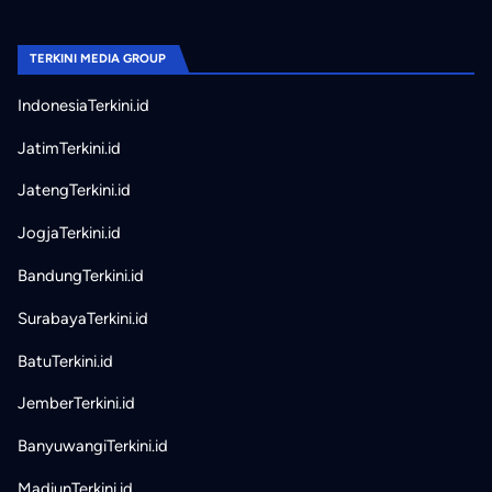
TERKINI MEDIA GROUP
IndonesiaTerkini.id
JatimTerkini.id
JatengTerkini.id
JogjaTerkini.id
BandungTerkini.id
SurabayaTerkini.id
BatuTerkini.id
JemberTerkini.id
BanyuwangiTerkini.id
MadiunTerkini.id