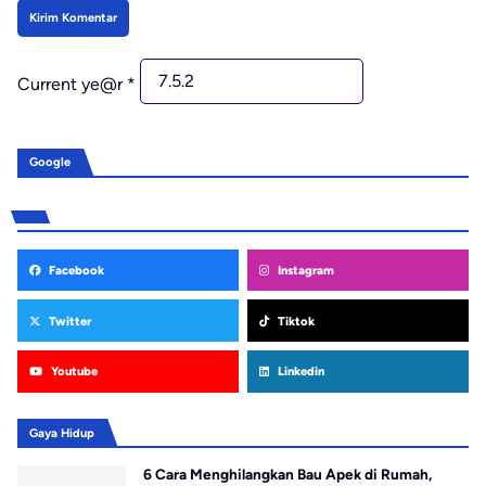
Current ye@r
*
Google
Facebook
Instagram
Twitter
Tiktok
Youtube
Linkedin
Gaya Hidup
6 Cara Menghilangkan Bau Apek di Rumah,