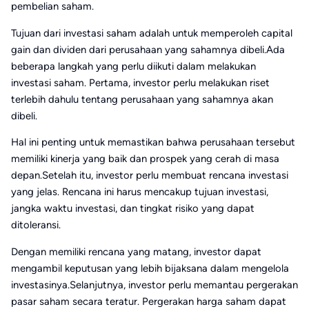
pembelian saham.
Tujuan dari investasi saham adalah untuk memperoleh capital
gain dan dividen dari perusahaan yang sahamnya dibeli.Ada
beberapa langkah yang perlu diikuti dalam melakukan
investasi saham. Pertama, investor perlu melakukan riset
terlebih dahulu tentang perusahaan yang sahamnya akan
dibeli.
Hal ini penting untuk memastikan bahwa perusahaan tersebut
memiliki kinerja yang baik dan prospek yang cerah di masa
depan.Setelah itu, investor perlu membuat rencana investasi
yang jelas. Rencana ini harus mencakup tujuan investasi,
jangka waktu investasi, dan tingkat risiko yang dapat
ditoleransi.
Dengan memiliki rencana yang matang, investor dapat
mengambil keputusan yang lebih bijaksana dalam mengelola
investasinya.Selanjutnya, investor perlu memantau pergerakan
pasar saham secara teratur. Pergerakan harga saham dapat