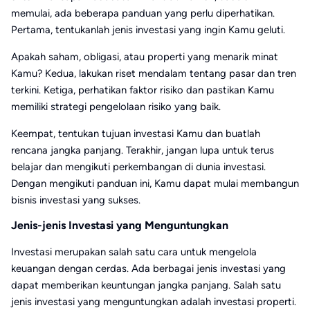
memulai, ada beberapa panduan yang perlu diperhatikan.
Pertama, tentukanlah jenis investasi yang ingin Kamu geluti.
Apakah saham, obligasi, atau properti yang menarik minat
Kamu? Kedua, lakukan riset mendalam tentang pasar dan tren
terkini. Ketiga, perhatikan faktor risiko dan pastikan Kamu
memiliki strategi pengelolaan risiko yang baik.
Keempat, tentukan tujuan investasi Kamu dan buatlah
rencana jangka panjang. Terakhir, jangan lupa untuk terus
belajar dan mengikuti perkembangan di dunia investasi.
Dengan mengikuti panduan ini, Kamu dapat mulai membangun
bisnis investasi yang sukses.
Jenis-jenis Investasi yang Menguntungkan
Investasi merupakan salah satu cara untuk mengelola
keuangan dengan cerdas. Ada berbagai jenis investasi yang
dapat memberikan keuntungan jangka panjang. Salah satu
jenis investasi yang menguntungkan adalah investasi properti.