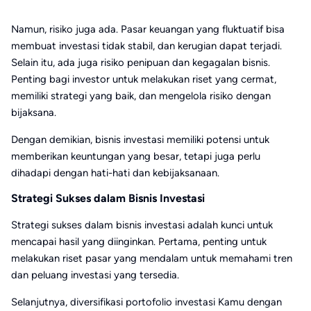
Namun, risiko juga ada. Pasar keuangan yang fluktuatif bisa
membuat investasi tidak stabil, dan kerugian dapat terjadi.
Selain itu, ada juga risiko penipuan dan kegagalan bisnis.
Penting bagi investor untuk melakukan riset yang cermat,
memiliki strategi yang baik, dan mengelola risiko dengan
bijaksana.
Dengan demikian, bisnis investasi memiliki potensi untuk
memberikan keuntungan yang besar, tetapi juga perlu
dihadapi dengan hati-hati dan kebijaksanaan.
Strategi Sukses dalam Bisnis Investasi
Strategi sukses dalam bisnis investasi adalah kunci untuk
mencapai hasil yang diinginkan. Pertama, penting untuk
melakukan riset pasar yang mendalam untuk memahami tren
dan peluang investasi yang tersedia.
Selanjutnya, diversifikasi portofolio investasi Kamu dengan