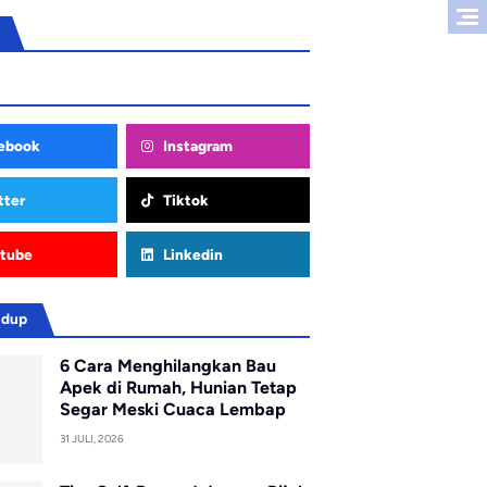
ebook
Instagram
tter
Tiktok
tube
Linkedin
idup
6 Cara Menghilangkan Bau
Apek di Rumah, Hunian Tetap
Segar Meski Cuaca Lembap
31 JULI, 2026