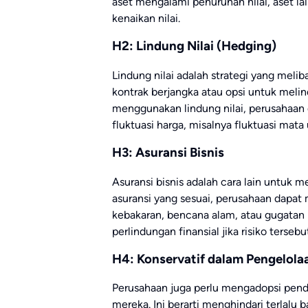
aset mengalami penurunan nilai, aset l
kenaikan nilai.
H2: Lindung Nilai (Hedging)
Lindung nilai adalah strategi yang mel
kontrak berjangka atau opsi untuk melind
menggunakan lindung nilai, perusahaan 
fluktuasi harga, misalnya fluktuasi mata
H3: Asuransi Bisnis
Asuransi bisnis adalah cara lain untuk 
asuransi yang sesuai, perusahaan dapat me
kebakaran, bencana alam, atau gugatan
perlindungan finansial jika risiko tersebut
H4: Konservatif dalam Pengelol
Perusahaan juga perlu mengadopsi pend
mereka. Ini berarti menghindari terlalu