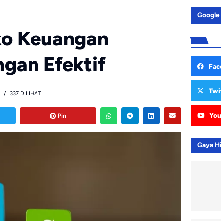
Google
ko Keuangan
gan Efektif
Fac
Twi
337 DILIHAT
You
Pin
Gaya H