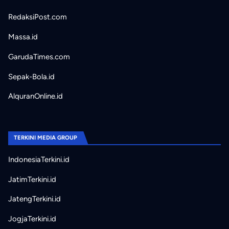
RedaksiPost.com
Massa.id
GarudaTimes.com
Sepak-Bola.id
AlquranOnline.id
TERKINI MEDIA GROUP
IndonesiaTerkini.id
JatimTerkini.id
JatengTerkini.id
JogjaTerkini.id