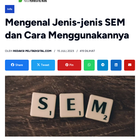
Info
Mengenal Jenis-jenis SEM
dan Cara Menggunakannya
OLEH
REDAKSI PELITADIGITAL.COM
15 JULI, 2023
419 DILIHAT
Share
Tweet
Pin