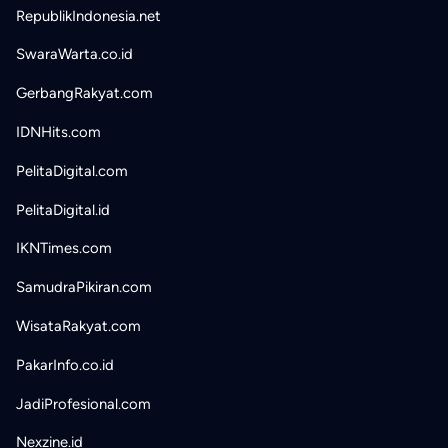
RepublikIndonesia.net
SwaraWarta.co.id
GerbangRakyat.com
IDNHits.com
PelitaDigital.com
PelitaDigital.id
IKNTimes.com
SamudraPikiran.com
WisataRakyat.com
PakarInfo.co.id
JadiProfesional.com
Nexzine.id