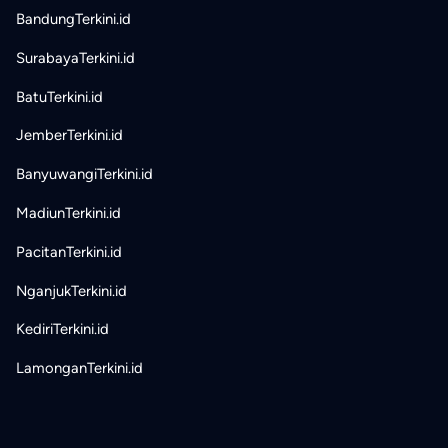
BandungTerkini.id
SurabayaTerkini.id
BatuTerkini.id
JemberTerkini.id
BanyuwangiTerkini.id
MadiunTerkini.id
PacitanTerkini.id
NganjukTerkini.id
KediriTerkini.id
LamonganTerkini.id