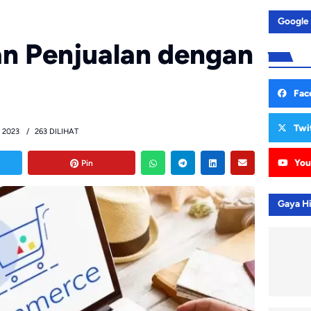
Google
n Penjualan dengan
Fac
Twi
 2023
263 DILIHAT
You
Pin
Gaya H