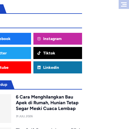
ebook
Instagram
tter
Tiktok
tube
Linkedin
idup
6 Cara Menghilangkan Bau
Apek di Rumah, Hunian Tetap
Segar Meski Cuaca Lembap
31 JULI, 2026