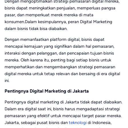
Dengan mengoptimalkan strategi pemasaran digital mereka,
bisnis dapat meningkatkan penjualan, memperluas pangsa
pasar, dan memperkuat merek mereka di mata
konsumen.Dalam kesimpulannya, peran Digital Marketing
dalam bisnis tidak bisa diabaikan.
Dengan memanfaatkan platform digital, bisnis dapat
mencapai kemajuan yang signifikan dalam hal pemasaran,
interaksi dengan pelanggan, dan pencapaian tujuan bisnis
mereka. Oleh karena itu, penting bagi setiap bisnis untuk
memperhatikan dan mengembangkan strategi pemasaran
digital mereka untuk tetap relevan dan bersaing di era digital
ini.
Pentingnya Digital Marketing di Jakarta
Pentingnya digital marketing di Jakarta tidak dapat diabaikan.
Dalam era digital saat ini, bisnis harus mengadaptasi strategi
pemasaran yang efektif untuk mencapai target pasar mereka.
Jakarta, sebagai pusat bisnis dan
teknologi
di Indonesia,