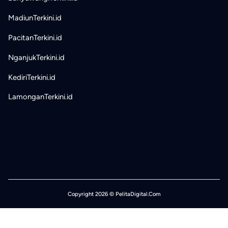
MadiunTerkini.id
PacitanTerkini.id
NganjukTerkini.id
KediriTerkini.id
LamonganTerkini.id
Copyright 2026 © PelitaDigital.Com