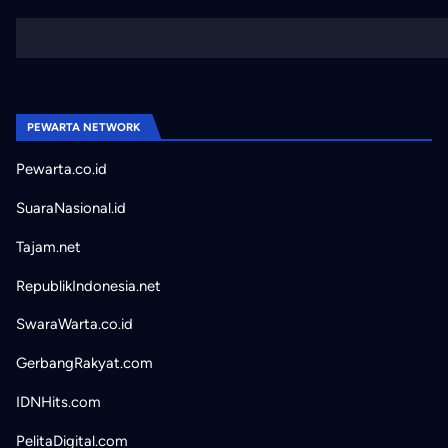
PEWARTA NETWORK
Pewarta.co.id
SuaraNasional.id
Tajam.net
RepublikIndonesia.net
SwaraWarta.co.id
GerbangRakyat.com
IDNHits.com
PelitaDigital.com