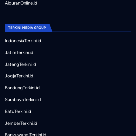
AlquranOnline.id
TERKINI MEDIA GROUP
IndonesiaTerkini.id
JatimTerkini.id
JatengTerkini.id
JogjaTerkini.id
BandungTerkini.id
SurabayaTerkini.id
BatuTerkini.id
JemberTerkini.id
BanyuwangiTerkini.id