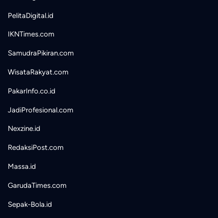
PelitaDigital.id
IKNTimes.com
SamudraPikiran.com
WisataRakyat.com
PakarInfo.co.id
JadiProfesional.com
Nexzine.id
RedaksiPost.com
Massa.id
GarudaTimes.com
Sepak-Bola.id