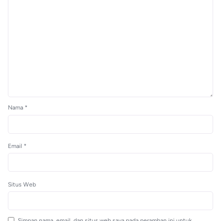
Nama
*
Email
*
Situs Web
Simpan nama, email, dan situs web saya pada peramban ini untuk