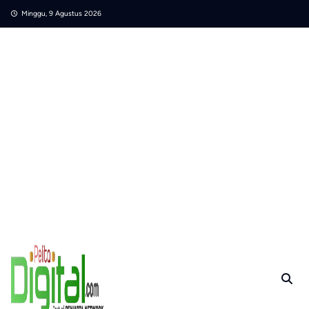
Skip
Minggu, 9 Agustus 2026
to
content