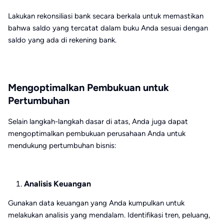
Lakukan rekonsiliasi bank secara berkala untuk memastikan
bahwa saldo yang tercatat dalam buku Anda sesuai dengan
saldo yang ada di rekening bank.
Mengoptimalkan Pembukuan untuk
Pertumbuhan
Selain langkah-langkah dasar di atas, Anda juga dapat
mengoptimalkan pembukuan perusahaan Anda untuk
mendukung pertumbuhan bisnis:
Analisis Keuangan
Gunakan data keuangan yang Anda kumpulkan untuk
melakukan analisis yang mendalam. Identifikasi tren, peluang,