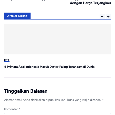
dengan Harga Terjangkau
Artikel Terkait
Info
Inf
4 Primata Asal Indonesia Masuk Daftar Paling Terancam di Dunia
Wa
Ke
Tinggalkan Balasan
Alamat email Anda tidak akan dipublikasikan.
Ruas yang wajib ditandai
*
Komentar
*