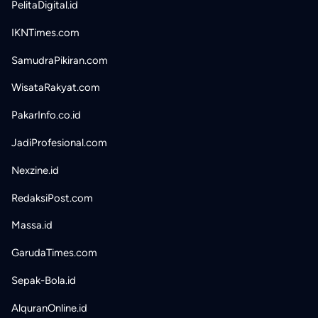
PelitaDigital.id
IKNTimes.com
SamudraPikiran.com
WisataRakyat.com
PakarInfo.co.id
JadiProfesional.com
Nexzine.id
RedaksiPost.com
Massa.id
GarudaTimes.com
Sepak-Bola.id
AlquranOnline.id