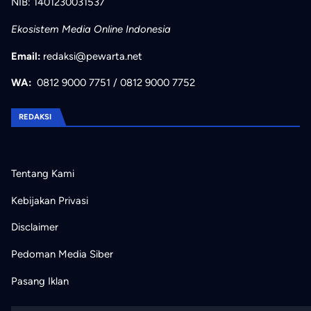
NIB: 1401230031537
Ekosistem Media Online Indonesia
Email:
redaksi@pewarta.net
WA:
0812 9000 7751
/
0812 9000 7752
REDAKSI
Tentang Kami
Kebijakan Privasi
Disclaimer
Pedoman Media Siber
Pasang Iklan