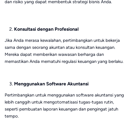
dan risiko yang dapat membentuk strategi bisnis Anda.
Konsultasi dengan Profesional
Jika Anda merasa kewalahan, pertimbangkan untuk bekerja
sama dengan seorang akuntan atau konsultan keuangan.
Mereka dapat memberikan wawasan berharga dan
memastikan Anda mematuhi regulasi keuangan yang berlaku.
Menggunakan Software Akuntansi
Pertimbangkan untuk menggunakan software akuntansi yang
lebih canggih untuk mengotomatisasi tugas-tugas rutin,
seperti pembuatan laporan keuangan dan pengingat jatuh
tempo.