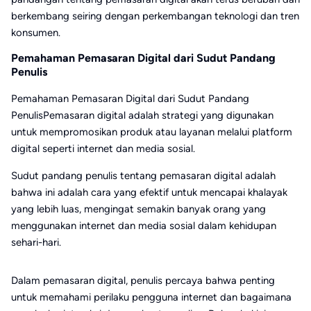
berkembang seiring dengan perkembangan teknologi dan tren
konsumen.
Pemahaman Pemasaran Digital dari Sudut Pandang
Penulis
Pemahaman Pemasaran Digital dari Sudut Pandang
PenulisPemasaran digital adalah strategi yang digunakan
untuk mempromosikan produk atau layanan melalui platform
digital seperti internet dan media sosial.
Sudut pandang penulis tentang pemasaran digital adalah
bahwa ini adalah cara yang efektif untuk mencapai khalayak
yang lebih luas, mengingat semakin banyak orang yang
menggunakan internet dan media sosial dalam kehidupan
sehari-hari.
Dalam pemasaran digital, penulis percaya bahwa penting
untuk memahami perilaku pengguna internet dan bagaimana