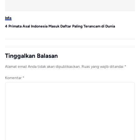
Info
Inf
4 Primata Asal Indonesia Masuk Daftar Paling Terancam di Dunia
Wa
Ke
Tinggalkan Balasan
Alamat email Anda tidak akan dipublikasikan.
Ruas yang wajib ditandai
*
Komentar
*