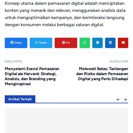
Konsep utama dalam pemasaran digital adalah menciptakan
konten yang menarik dan relevan, menggunakan analisis data
untuk mengoptimalkan kampanye, dan berinteraksi langsung
dengan konsumen melalui berbagai saluran digital.
Share
Tweet
Pin
SEBELUMNYA
SELANJUTNYA
Menyelami Esensi Pemasaran
Melewati Batas: Tantangan
Digital ala Harvard: Strategi,
dan Risiko dalam Pemasaran
Analisis, dan Branding yang
Digital yang Perlu Dihadapi
Menginspirasi
Artikel Terkait