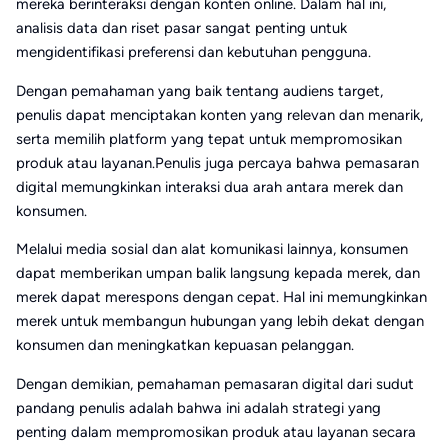
mereka berinteraksi dengan konten online. Dalam hal ini,
analisis data dan riset pasar sangat penting untuk
mengidentifikasi preferensi dan kebutuhan pengguna.
Dengan pemahaman yang baik tentang audiens target,
penulis dapat menciptakan konten yang relevan dan menarik,
serta memilih platform yang tepat untuk mempromosikan
produk atau layanan.Penulis juga percaya bahwa pemasaran
digital memungkinkan interaksi dua arah antara merek dan
konsumen.
Melalui media sosial dan alat komunikasi lainnya, konsumen
dapat memberikan umpan balik langsung kepada merek, dan
merek dapat merespons dengan cepat. Hal ini memungkinkan
merek untuk membangun hubungan yang lebih dekat dengan
konsumen dan meningkatkan kepuasan pelanggan.
Dengan demikian, pemahaman pemasaran digital dari sudut
pandang penulis adalah bahwa ini adalah strategi yang
penting dalam mempromosikan produk atau layanan secara