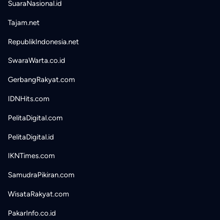
SuaraNasional.id
Tajam.net
RepublikIndonesia.net
SwaraWarta.co.id
GerbangRakyat.com
IDNHits.com
PelitaDigital.com
PelitaDigital.id
IKNTimes.com
SamudraPikiran.com
WisataRakyat.com
PakarInfo.co.id