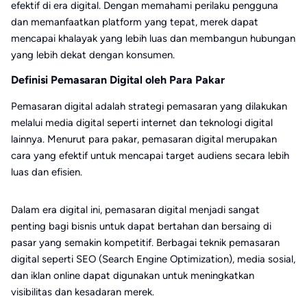
efektif di era digital. Dengan memahami perilaku pengguna
dan memanfaatkan platform yang tepat, merek dapat
mencapai khalayak yang lebih luas dan membangun hubungan
yang lebih dekat dengan konsumen.
Definisi Pemasaran Digital oleh Para Pakar
Pemasaran digital adalah strategi pemasaran yang dilakukan
melalui media digital seperti internet dan teknologi digital
lainnya. Menurut para pakar, pemasaran digital merupakan
cara yang efektif untuk mencapai target audiens secara lebih
luas dan efisien.
Dalam era digital ini, pemasaran digital menjadi sangat
penting bagi bisnis untuk dapat bertahan dan bersaing di
pasar yang semakin kompetitif. Berbagai teknik pemasaran
digital seperti SEO (Search Engine Optimization), media sosial,
dan iklan online dapat digunakan untuk meningkatkan
visibilitas dan kesadaran merek.