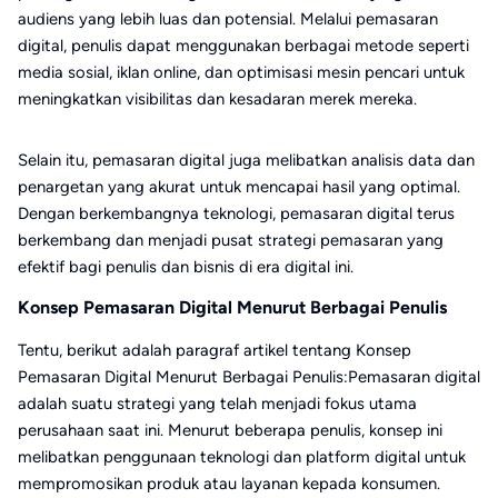
audiens yang lebih luas dan potensial. Melalui pemasaran
digital, penulis dapat menggunakan berbagai metode seperti
media sosial, iklan online, dan optimisasi mesin pencari untuk
meningkatkan visibilitas dan kesadaran merek mereka.
Selain itu, pemasaran digital juga melibatkan analisis data dan
penargetan yang akurat untuk mencapai hasil yang optimal.
Dengan berkembangnya teknologi, pemasaran digital terus
berkembang dan menjadi pusat strategi pemasaran yang
efektif bagi penulis dan bisnis di era digital ini.
Konsep Pemasaran Digital Menurut Berbagai Penulis
Tentu, berikut adalah paragraf artikel tentang Konsep
Pemasaran Digital Menurut Berbagai Penulis:Pemasaran digital
adalah suatu strategi yang telah menjadi fokus utama
perusahaan saat ini. Menurut beberapa penulis, konsep ini
melibatkan penggunaan teknologi dan platform digital untuk
mempromosikan produk atau layanan kepada konsumen.