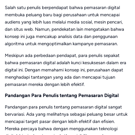
Salah satu penulis berpendapat bahwa pemasaran digital
membuka peluang baru bagi perusahaan untuk mencapai
audiens yang lebih luas melalui media sosial, mesin pencari,
dan situs web. Namun, pendekatan lain mengatakan bahwa
konsep ini juga mencakup analisis data dan penggunaan
algoritma untuk mengoptimalkan kampanye pemasaran.
Meskipun ada perbedaan pendapat, para penulis sepakat
bahwa pemasaran digital adalah kunci kesuksesan dalam era
digital ini. Dengan memahami konsep ini, perusahaan dapat
menghadapi tantangan yang ada dan mencapai tujuan
pemasaran mereka dengan lebih efektif.
Pandangan Para Penulis tentang Pemasaran Digital
Pandangan para penulis tentang pemasaran digital sangat
bervariasi. Ada yang melihatnya sebagai peluang besar untuk
mencapai target pasar dengan lebih efektif dan efisien.
Mereka percaya bahwa dengan menggunakan teknologi