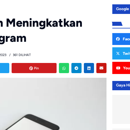
Google
h Meningkatkan
agram
Fac
Twi
2023
361 DILIHAT
You
Pin
Gaya H