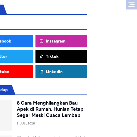
ebook
Instagram
tter
Tiktok
tube
Linkedin
idup
6 Cara Menghilangkan Bau
Apek di Rumah, Hunian Tetap
Segar Meski Cuaca Lembap
31 JULI, 2026