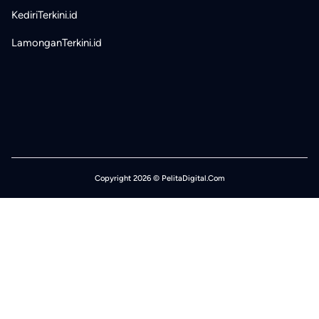
KediriTerkini.id
LamonganTerkini.id
Copyright 2026 © PelitaDigital.Com