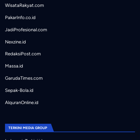
WisataRakyat.com
PakarInfo.co.id
JadiProfesional.com
Nexzine.id
RedaksiPost.com
Massa.id
GarudaTimes.com
Sepak-Bola.id
AlquranOnline.id
TERKINI MEDIA GROUP