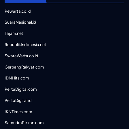
Pewarta.co.id
SuaraNasional.id
Tajam.net
RepublikIndonesia.net
SwaraWarta.co.id
GerbangRakyat.com
IDNHits.com
PelitaDigital.com
PelitaDigital.id
IKNTimes.com
SamudraPikiran.com