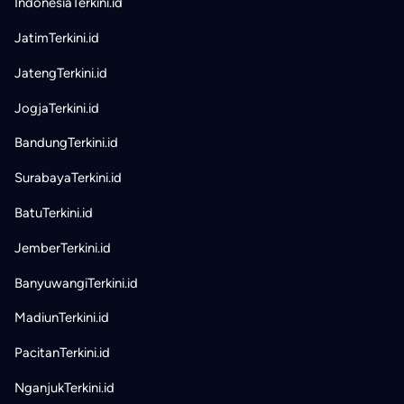
IndonesiaTerkini.id
JatimTerkini.id
JatengTerkini.id
JogjaTerkini.id
BandungTerkini.id
SurabayaTerkini.id
BatuTerkini.id
JemberTerkini.id
BanyuwangiTerkini.id
MadiunTerkini.id
PacitanTerkini.id
NganjukTerkini.id