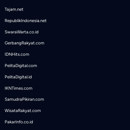
Tajam.net
RepublikIndonesia.net
SwaraWarta.co.id
GerbangRakyat.com
IDNHits.com
PelitaDigital.com
PelitaDigital.id
IKNTimes.com
SamudraPikiran.com
WisataRakyat.com
PakarInfo.co.id