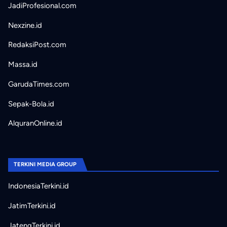
JadiProfesional.com
Nexzine.id
RedaksiPost.com
Massa.id
GarudaTimes.com
Sepak-Bola.id
AlquranOnline.id
TERKINI MEDIA GROUP
IndonesiaTerkini.id
JatimTerkini.id
JatengTerkini.id