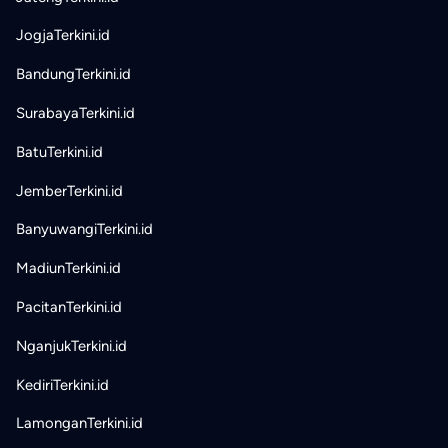
JogjaTerkini.id
BandungTerkini.id
SurabayaTerkini.id
BatuTerkini.id
JemberTerkini.id
BanyuwangiTerkini.id
MadiunTerkini.id
PacitanTerkini.id
NganjukTerkini.id
KediriTerkini.id
LamonganTerkini.id