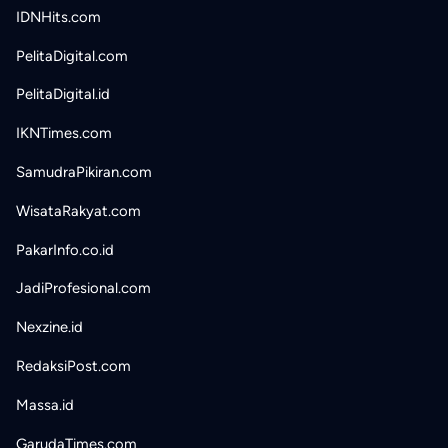
IDNHits.com
PelitaDigital.com
PelitaDigital.id
IKNTimes.com
SamudraPikiran.com
WisataRakyat.com
PakarInfo.co.id
JadiProfesional.com
Nexzine.id
RedaksiPost.com
Massa.id
GarudaTimes.com