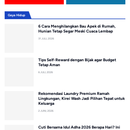
Gaya Hidup
6 Cara Menghilangkan Bau Apek di Rumah,
Hunian Tetap Segar Meski Cuaca Lembap
31 JULI, 2026
Tips Self-Reward dengan Bijak agar Budget
Tetap Aman
6 JULI, 2026
Rekomendasi Laundry Premium Ramah
Lingkungan, Kirei Wash Jadi Pilihan Tepat untuk
Keluarga
2 JUNI, 2026
Cuti Bersama Idul Adha 2026 Berapa Hari? Ini