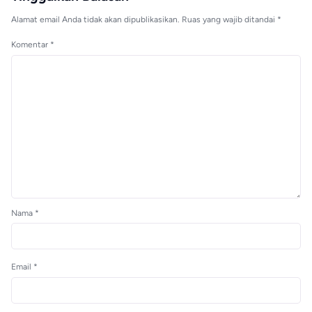
Alamat email Anda tidak akan dipublikasikan.
Ruas yang wajib ditandai
*
Komentar
*
Nama
*
Email
*