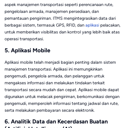
aspek manajemen transportasi seperti perencanaan rute,
pengelolaan armada, manajemen persediaan, dan
pemantauan pengiriman. ITMS mengintegrasikan data dari
berbagai sistem, termasuk GPS, RFID, dan
aplikasi
pelacakan,
untuk memberikan visibilitas dan kontrol yang lebih baik atas
operasi transportasi.
5. Aplikasi Mobile
Aplikasi mobile telah menjadi bagian penting dalam sistem
manajemen transportasi. Aplikasi ini memungkinkan
pengemudi, pengelola armada, dan pelanggan untuk
mengakses informasi dan melakukan tindakan terkait
transportasi secara mudah dan cepat. Aplikasi mobile dapat
digunakan untuk melacak pengiriman, berkomunikasi dengan
pengemudi, memperoleh informasi tentang jadwal dan rute,
serta melakukan pembayaran secara elektronik.
6. Analitik Data dan Kecerdasan Buatan