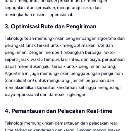
dapat mengambil tindakan proaktif untuk mencegah
kegagalan atau kerusakan, mengurangi risiko, dan
meningkatkan efisiensi operasional.
3. Optimisasi Rute dan Pengiriman
Teknologi telah memungkinkan pengembangan algoritma dan
perangkat lunak terkait untuk mengoptimalkan rute dan
pengiriman. Dengan mempertimbangkan berbagai faktor
seperti jarak, waktu tempuh, lalu lintas, dan biaya, perusahaan
dapat menentukan jalur terbaik untuk pengiriman barang.
Algoritma ini juga memungkinkan penggabungan pengiriman
(consolidation) untuk mengurangi jumlah perjalanan dan
memaksimalkan kapasitas kendaraan, sehingga mengurangi
biaya operasional dan dampak lingkungan.
4. Pemantauan dan Pelacakan Real-time
Teknologi memungkinkan pemantauan dan pelacakan real-
time terhadap kendaraan dan kargo. Dengan menggunakan