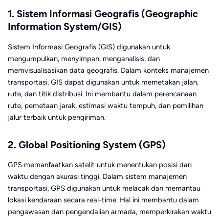
1. Sistem Informasi Geografis (Geographic
Information System/GIS)
Sistem Informasi Geografis (GIS) digunakan untuk
mengumpulkan, menyimpan, menganalisis, dan
memvisualisasikan data geografis. Dalam konteks manajemen
transportasi, GIS dapat digunakan untuk memetakan jalan,
rute, dan titik distribusi. Ini membantu dalam perencanaan
rute, pemetaan jarak, estimasi waktu tempuh, dan pemilihan
jalur terbaik untuk pengiriman.
2. Global Positioning System (GPS)
GPS memanfaatkan satelit untuk menentukan posisi dan
waktu dengan akurasi tinggi. Dalam sistem manajemen
transportasi, GPS digunakan untuk melacak dan memantau
lokasi kendaraan secara real-time. Hal ini membantu dalam
pengawasan dan pengendalian armada, memperkirakan waktu