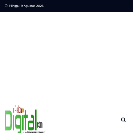
Skip
Minggu, 9 Agustus 2026
to
content