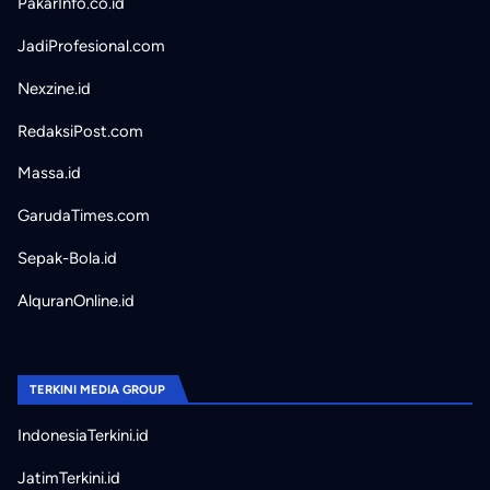
PakarInfo.co.id
JadiProfesional.com
Nexzine.id
RedaksiPost.com
Massa.id
GarudaTimes.com
Sepak-Bola.id
AlquranOnline.id
TERKINI MEDIA GROUP
IndonesiaTerkini.id
JatimTerkini.id