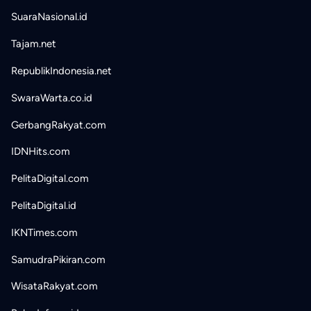
SuaraNasional.id
Tajam.net
RepublikIndonesia.net
SwaraWarta.co.id
GerbangRakyat.com
IDNHits.com
PelitaDigital.com
PelitaDigital.id
IKNTimes.com
SamudraPikiran.com
WisataRakyat.com