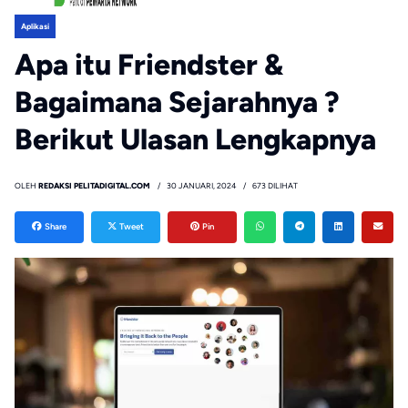
Aplikasi
Apa itu Friendster &
Bagaimana Sejarahnya ?
Berikut Ulasan Lengkapnya
OLEH
REDAKSI PELITADIGITAL.COM
30 JANUARI, 2024
673 DILIHAT
Share
Tweet
Pin