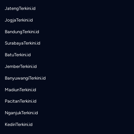
JatengTerkini.id
JogjaTerkini.id
BandungTerkini.id
SurabayaTerkini.id
BatuTerkini.id
JemberTerkini.id
BanyuwangiTerkini.id
MadiunTerkini.id
PacitanTerkini.id
NganjukTerkini.id
KediriTerkini.id